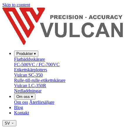
Skip to content
Produkter
▾
Flatbäddsskärare
FC-500VC / FC-700VC
Etikettskärplotters
Vulcan SC-350
Rulle-till-rulle-etikettskärare
Vulcan LC-350R
Nedladdningar
Om oss
▾
Om oss
Återförsäljare
Blog
Kontakt
SV