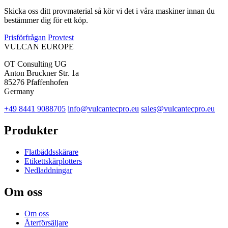
Skicka oss ditt provmaterial så kör vi det i våra maskiner innan du
bestämmer dig för ett köp.
Prisförfrågan
Provtest
VULCAN
EUROPE
OT Consulting UG
Anton Bruckner Str. 1a
85276 Pfaffenhofen
Germany
+49 8441 9088705
info@vulcantecpro.eu
sales@vulcantecpro.eu
Produkter
Flatbäddsskärare
Etikettskärplotters
Nedladdningar
Om oss
Om oss
Återförsäljare