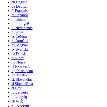
en
English
de
Deutsch
fr
Français
es
Español
it
Italiano
pt
Português
nl
Nederlands
pl
Polski
cs
Čeština
ro
Română
hu
Magyar
sv
Svenska
da
Dansk
fi
Suomi
no
Norsk
el
Ελληνικά
bg
Български
hr
Hrvatski
sk
Slovenčina
sl
Slovenščina
et
Eesti
lv
Latviešu
lt
Lietuvių
zh
中文
ru
Русский