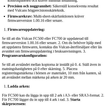
kontrollpanelen och kräver minimal inställning.
Precision och noggrannhet:
Säkerställ konsekventa resultat
med Vulcans högprecisionsskärteknik.
Firmwarekrav:
Multi-sheet-skärfunktionen kräver
firmwareversion 1.00.16 eller senare.
Firmwareuppdatering:
Se till att din Vulcan FC500 eller FC700 är uppdaterad till
firmwareversion 1.00.16 eller senare. 2. Om du behöver hjälp med
att uppdatera firmwaren, kontakta din Vulcan-återförsäljare eller läs
avsnittet om firmwareuppdatering i bruksanvisningen. 3.
Programvarukonfiguration:
Se till att avståndet mellan kopiorna är inställt på 0. 4. Ställ även in
matningshastigheten på 0 efter skärning. 5. Placera
registreringsmärkena i hörnen av materialet, 10 mm från kanten, så
att avståndet mellan märkena på arken är 20 mm.
Ladda arken:
För FC500 kan du lägga in upp till 2 ark i A3- eller SRA3-format. 2.
För FC700 lägger du in upp till 4 ark i rad. 3.
Starta
skärprocessen: