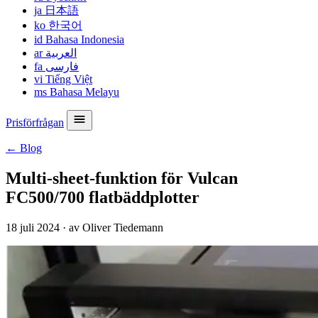
ja
日本語
ko
한국어
id
Bahasa Indonesia
ar
العربية
fa
فارسی
vi
Tiếng Việt
ms
Bahasa Melayu
Prisförfrågan
← Blog
Multi-sheet-funktion för Vulcan
FC500/700 flatbäddplotter
18 juli 2024
·
av Oliver Tiedemann