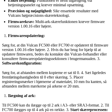
Enkel betjening:
Funktionen er nemt tilgængelig via
betjeningspanelet og kræver minimal opsætning.
Præcision og nøjagtighed:
Sikr ensartede resultater med
Vulcans højpræcisions-skæreteknologi.
Firmwarekrav:
Multi-ark-skærefunktionen kræver firmware
version 1.00.16 eller højere.
Firmwareopdatering:
Sørg for, at din Vulcan FC500 eller FC700 er opdateret til firmware
version 1.00.16 eller højere. 2. Hvis du har brug for hjælp til at
opdatere firmwaren, bedes du kontakte din Vulcan-forhandler eller
konsultere firmwareopdateringssektionen i brugermanualen. 3.
Softwarekonfiguration:
Sørg for, at afstanden mellem kopierne er sat til 0. 4. Sæt ligeledes
fremføringshastigheden til 0 efter skæring. 5. Placer
registreringsmærker i hjørnerne af materialet, 10 mm fra kanten, så
afstanden mellem mærkerne på arkene er 20 mm.
Ilægning af ark:
Til FC500 kan du ilægge op til 2 ark i A3- eller SRA3-format. 2. Til
FC700 ilægges op til 4 ark på en række. 3.
Start skæreprocessen: