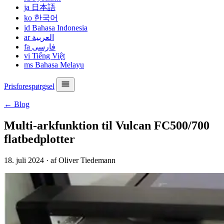
ja
日本語
ko
한국어
id
Bahasa Indonesia
ar
العربية
fa
فارسی
vi
Tiếng Việt
ms
Bahasa Melayu
Prisforespørgsel
← Blog
Multi-arkfunktion til Vulcan FC500/700
flatbedplotter
18. juli 2024
·
af Oliver Tiedemann