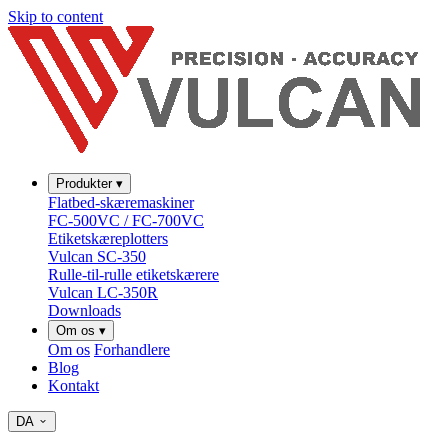
Skip to content
Produkter
▾
Flatbed-skæremaskiner
FC-500VC / FC-700VC
Etiketskæreplotters
Vulcan SC-350
Rulle-til-rulle etiketskærere
Vulcan LC-350R
Downloads
Om os
▾
Om os
Forhandlere
Blog
Kontakt
DA