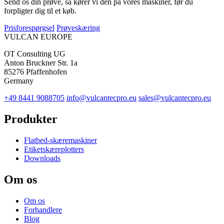
Send os din prøve, så kører vi den på vores maskiner, før du
forpligter dig til et køb.
Prisforespørgsel
Prøveskæring
VULCAN
EUROPE
OT Consulting UG
Anton Bruckner Str. 1a
85276 Pfaffenhofen
Germany
+49 8441 9088705
info@vulcantecpro.eu
sales@vulcantecpro.eu
Produkter
Flatbed-skæremaskiner
Etiketskæreplotters
Downloads
Om os
Om os
Forhandlere
Blog