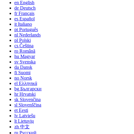
en
English
de
Deutsch
fr
Français
es
Español
it
Italiano
pt
Português
nl
Nederlands
pl
Polski
cs
Čeština
ro
Română
hu
Magyar
sv
Svenska
da
Dansk
fi
Suomi
no
Norsk
el
Ελληνικά
bg
Български
hr
Hrvatski
sk
Slovenčina
sl
Slovenščina
et
Eesti
lv
Latviešu
lt
Lietuvių
zh
中文
ru
Русский