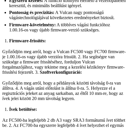
Egyszerű kezelés:
A funkció könnyen elérhető a vezérlőpanelen
keresztül, és minimális beállítást igényel.
Pontosság és precizitás:
A Vulcan nagy pontosságú
vágástechnológiájával következetes eredményeket biztosít.
Firmware-követelmény:
A többíves vágási funkcióhoz
1.00.16-os vagy újabb firmware-verzió szükséges.
Firmware-frissítés:
Győződjön meg arról, hogy a Vulcan FC500 vagy FC700 firmware-
je 1.00.16-os vagy újabb verzióra frissült. 2. Ha segítségre van
szüksége a firmware frissítéséhez, forduljon Vulcan
forgalmazójához, vagy tekintse meg a kezelési kézikönyv firmware-
frissítési fejezetét. 3.
Szoftverkonfiguráció:
Győződjön meg arról, hogy a példányok közötti távolság 0-ra van
állítva. 4. A vágás utáni előtolást is állítsa 0-ra. 5. Helyezze el a
regisztrációs jeleket az anyag sarkaiban, az éltől 10 mm-re, hogy az
ívek jelei között 20 mm távolság legyen.
Ívek betöltése:
Az FC500-ba legfeljebb 2 db A3 vagy SRA3 formátumú ívet tölthet
be. 2. Az FC700-ba egyszerre legfeljebb 4 ívet helyezhet el egymás