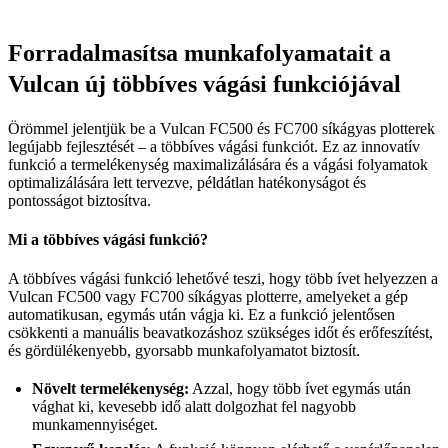
Forradalmasítsa munkafolyamatait a
Vulcan új többíves vágási funkciójával
Örömmel jelentjük be a Vulcan FC500 és FC700 síkágyas plotterek
legújabb fejlesztését – a többíves vágási funkciót. Ez az innovatív
funkció a termelékenység maximalizálására és a vágási folyamatok
optimalizálására lett tervezve, példátlan hatékonyságot és
pontosságot biztosítva.
Mi a többíves vágási funkció?
A többíves vágási funkció lehetővé teszi, hogy több ívet helyezzen a
Vulcan FC500 vagy FC700 síkágyas plotterre, amelyeket a gép
automatikusan, egymás után vágja ki. Ez a funkció jelentősen
csökkenti a manuális beavatkozáshoz szükséges időt és erőfeszítést,
és gördülékenyebb, gyorsabb munkafolyamatot biztosít.
Növelt termelékenység:
Azzal, hogy több ívet egymás után
vághat ki, kevesebb idő alatt dolgozhat fel nagyobb
munkamennyiséget.