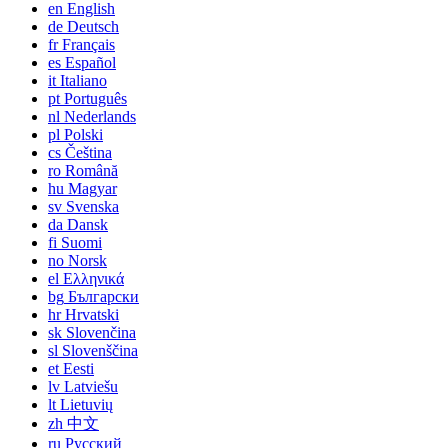
en
English
de
Deutsch
fr
Français
es
Español
it
Italiano
pt
Português
nl
Nederlands
pl
Polski
cs
Čeština
ro
Română
hu
Magyar
sv
Svenska
da
Dansk
fi
Suomi
no
Norsk
el
Ελληνικά
bg
Български
hr
Hrvatski
sk
Slovenčina
sl
Slovenščina
et
Eesti
lv
Latviešu
lt
Lietuvių
zh
中文
ru
Русский