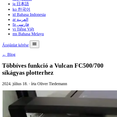
ja
日本語
ko
한국어
id
Bahasa Indonesia
ar
العربية
fa
فارسی
vi
Tiếng Việt
ms
Bahasa Melayu
Árajánlat kérése
← Blog
Többíves funkció a Vulcan FC500/700
síkágyas plotterhez
2024. július 18.
·
írta Oliver Tiedemann