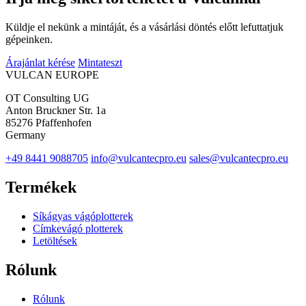
Küldje el nekünk a mintáját, és a vásárlási döntés előtt lefuttatjuk
gépeinken.
Árajánlat kérése
Mintateszt
VULCAN
EUROPE
OT Consulting UG
Anton Bruckner Str. 1a
85276 Pfaffenhofen
Germany
+49 8441 9088705
info@vulcantecpro.eu
sales@vulcantecpro.eu
Termékek
Síkágyas vágóplotterek
Címkevágó plotterek
Letöltések
Rólunk
Rólunk