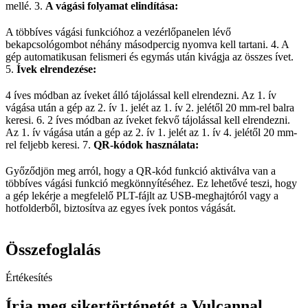
mellé. 3.
A vágási folyamat elindítása:
A többíves vágási funkcióhoz a vezérlőpanelen lévő
bekapcsológombot néhány másodpercig nyomva kell tartani. 4. A
gép automatikusan felismeri és egymás után kivágja az összes ívet.
5.
Ívek elrendezése:
4 íves módban az íveket álló tájolással kell elrendezni. Az 1. ív
vágása után a gép az 2. ív 1. jelét az 1. ív 2. jelétől 20 mm-rel balra
keresi. 6. 2 íves módban az íveket fekvő tájolással kell elrendezni.
Az 1. ív vágása után a gép az 2. ív 1. jelét az 1. ív 4. jelétől 20 mm-
rel feljebb keresi. 7.
QR-kódok használata:
Győződjön meg arról, hogy a QR-kód funkció aktiválva van a
többíves vágási funkció megkönnyítéséhez. Ez lehetővé teszi, hogy
a gép lekérje a megfelelő PLT-fájlt az USB-meghajtóról vagy a
hotfolderből, biztosítva az egyes ívek pontos vágását.
Összefoglalás
Értékesítés
Írja meg sikertörténetét a Vulcannal