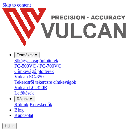
Skip to content
Termékek
▾
Síkágyas vágóplotterek
FC-500VC / FC-700VC
Címkevágó plotterek
Vulcan SC-350
Tekercsről tekercsre címkevágók
Vulcan LC-350R
Letöltések
Rólunk
▾
Rólunk
Kereskedők
Blog
Kapcsolat
HU