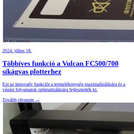
2024. július 18.
Többíves funkció a Vulcan FC500/700
síkágyas plotterhez
Ezt az innovatív funkciót a termelékenység maximalizálására és a
vágási folyamatok optimalizálására fejlesztették ki.
Tovább olvasom →