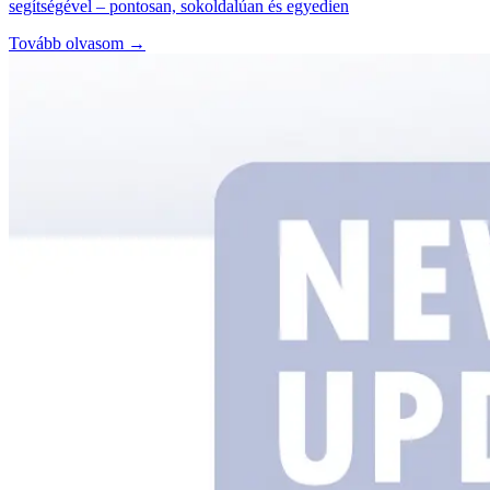
segítségével – pontosan, sokoldalúan és egyedien
Tovább olvasom →