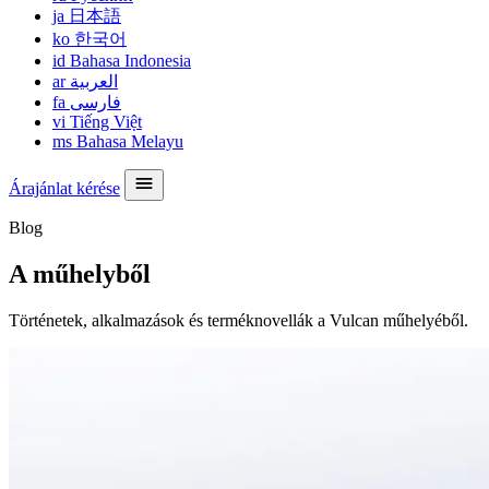
ja
日本語
ko
한국어
id
Bahasa Indonesia
ar
العربية
fa
فارسی
vi
Tiếng Việt
ms
Bahasa Melayu
Árajánlat kérése
Blog
A műhelyből
Történetek, alkalmazások és terméknovellák a Vulcan műhelyéből.