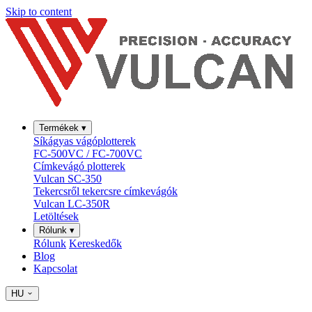
Skip to content
Termékek
▾
Síkágyas vágóplotterek
FC-500VC / FC-700VC
Címkevágó plotterek
Vulcan SC-350
Tekercsről tekercsre címkevágók
Vulcan LC-350R
Letöltések
Rólunk
▾
Rólunk
Kereskedők
Blog
Kapcsolat
HU