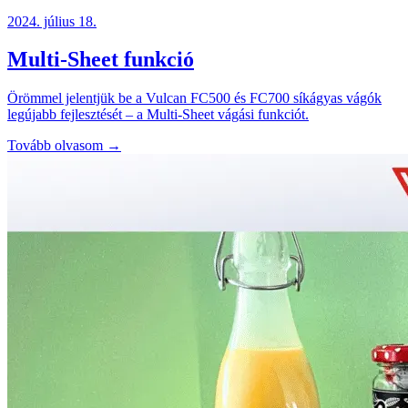
2024. július 18.
Multi-Sheet funkció
Örömmel jelentjük be a Vulcan FC500 és FC700 síkágyas vágók
legújabb fejlesztését – a Multi-Sheet vágási funkciót.
Tovább olvasom →