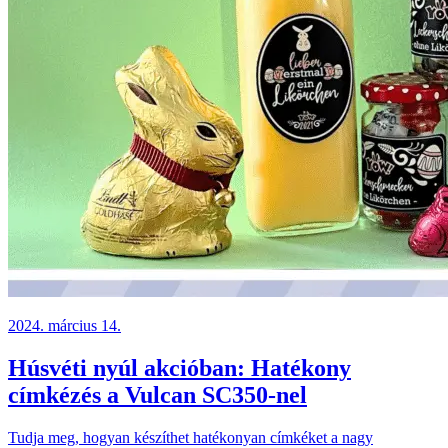
2024. március 14.
Húsvéti nyúl akcióban: Hatékony
címkézés a Vulcan SC350-nel
Tudja meg, hogyan készíthet hatékonyan címkéket a nagy