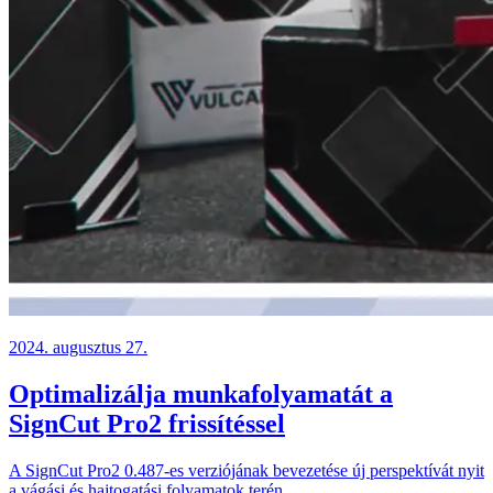
2024. augusztus 27.
Optimalizálja munkafolyamatát a
SignCut Pro2 frissítéssel
A SignCut Pro2 0.487-es verziójának bevezetése új perspektívát nyit
a vágási és hajtogatási folyamatok terén.