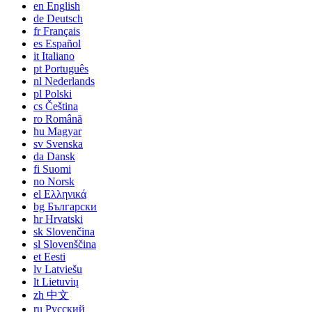
en
English
de
Deutsch
fr
Français
es
Español
it
Italiano
pt
Português
nl
Nederlands
pl
Polski
cs
Čeština
ro
Română
hu
Magyar
sv
Svenska
da
Dansk
fi
Suomi
no
Norsk
el
Ελληνικά
bg
Български
hr
Hrvatski
sk
Slovenčina
sl
Slovenščina
et
Eesti
lv
Latviešu
lt
Lietuvių
zh
中文
ru
Русский