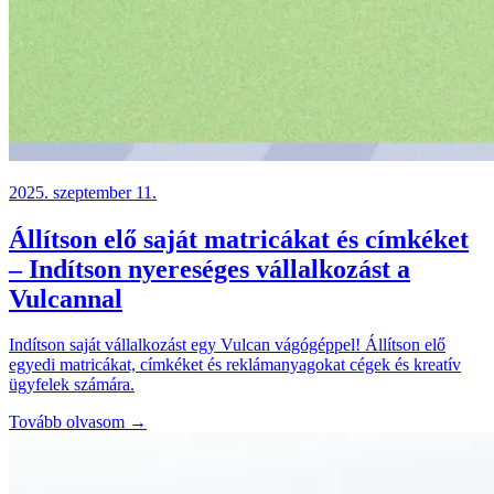
2025. szeptember 11.
Állítson elő saját matricákat és címkéket
– Indítson nyereséges vállalkozást a
Vulcannal
Indítson saját vállalkozást egy Vulcan vágógéppel! Állítson elő
egyedi matricákat, címkéket és reklámanyagokat cégek és kreatív
ügyfelek számára.
Tovább olvasom →