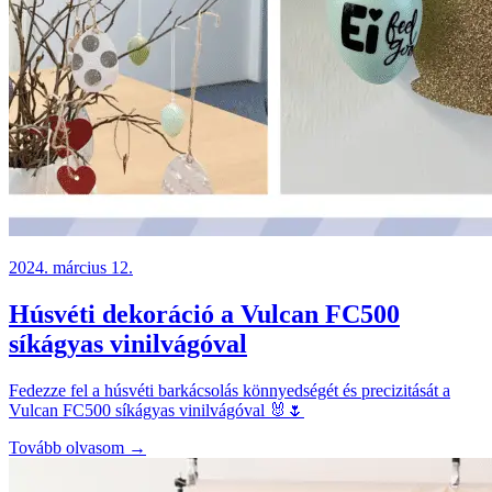
2024. március 12.
Húsvéti dekoráció a Vulcan FC500
síkágyas vinilvágóval
Fedezze fel a húsvéti barkácsolás könnyedségét és precizitását a
Vulcan FC500 síkágyas vinilvágóval 🐰🌷
Tovább olvasom →