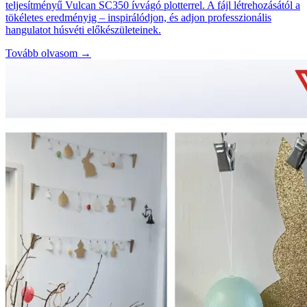
teljesítményű Vulcan SC350 ívvágó plotterrel. A fájl létrehozásától a
tökéletes eredményig – inspirálódjon, és adjon professzionális
hangulatot húsvéti előkészületeinek.
Tovább olvasom →