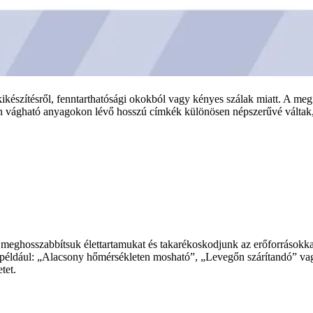
készítésről, fenntarthatósági okokból vagy kényes szálak miatt. A megf
zen vágható anyagokon lévő hosszú címkék különösen népszerűvé váltak,
y meghosszabbítsuk élettartamukat és takarékoskodjunk az erőforrásokka
t, például: „Alacsony hőmérsékleten mosható”, „Levegőn szárítandó” v
tet.