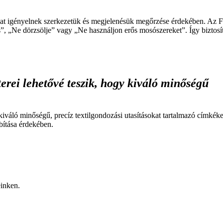
kat igényelnek szerkezetük és megjelenésük megőrzése érdekében. Az F
s”, „Ne dörzsölje” vagy „Ne használjon erős mosószereket”. Így biztosí
erei lehetővé teszik, hogy kiváló minőségű
iváló minőségű, precíz textilgondozási utasításokat tartalmazó címkéket
bítása érdekében.
einken.