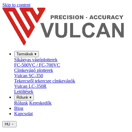
Skip to content
Termékek
▾
Síkágyas vágóplotterek
FC-500VC / FC-700VC
Címkevágó plotterek
Vulcan SC-350
Tekercsről tekercsre címkevágók
Vulcan LC-350R
Letöltések
Rólunk
▾
Rólunk
Kereskedők
Blog
Kapcsolat
HU