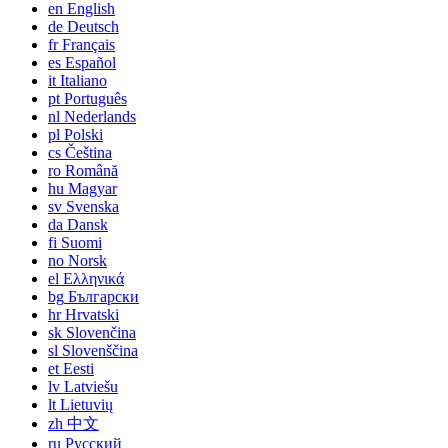
en
English
de
Deutsch
fr
Français
es
Español
it
Italiano
pt
Português
nl
Nederlands
pl
Polski
cs
Čeština
ro
Română
hu
Magyar
sv
Svenska
da
Dansk
fi
Suomi
no
Norsk
el
Ελληνικά
bg
Български
hr
Hrvatski
sk
Slovenčina
sl
Slovenščina
et
Eesti
lv
Latviešu
lt
Lietuvių
zh
中文
ru
Русский