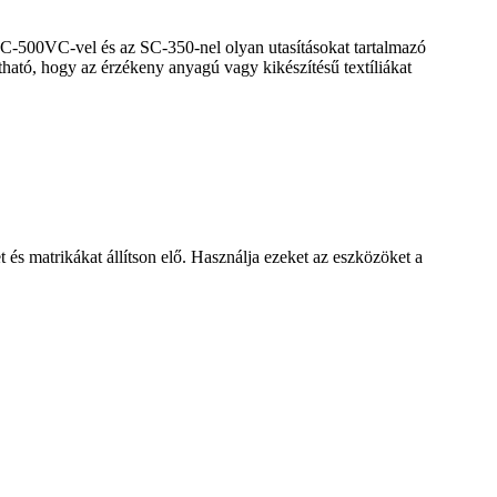
C-500VC-vel és az SC-350-nel olyan utasításokat tartalmazó
tható, hogy az érzékeny anyagú vagy kikészítésű textíliákat
 és matrikákat állítson elő. Használja ezeket az eszközöket a