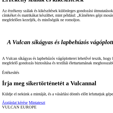
Az érzékeny szálak és kikészítések különleges gondozási útmutatáso
címkéket és matrikákat készíthet, mint például: „Kíméletes gépi mosá
megfelelően kezeljék, és minőségük ne romoljon.
A Vulcan síkágyas és lapbehúzós vágóplott
A Vulcan síkágyas és lapbehúzós vágóplotterei lehetővé teszik, hogy k
megfelelő gondozás biztosítása és textíliái élettartamának meghosszab
Értékesítés
Írja meg sikertörténetét a Vulcannal
Küldje el nekünk a mintáját, és a vásárlási döntés előtt lefuttatjuk gép
Árajánlat kérése
Mintateszt
VULCAN
EUROPE