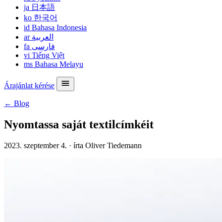
ja
日本語
ko
한국어
id
Bahasa Indonesia
ar
العربية
fa
فارسی
vi
Tiếng Việt
ms
Bahasa Melayu
Árajánlat kérése
← Blog
Nyomtassa saját textilcímkéit
2023. szeptember 4.
·
írta Oliver Tiedemann