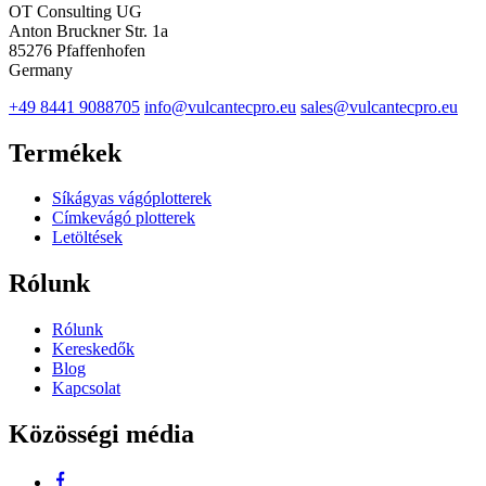
OT Consulting UG
Anton Bruckner Str. 1a
85276 Pfaffenhofen
Germany
+49 8441 9088705
info@vulcantecpro.eu
sales@vulcantecpro.eu
Termékek
Síkágyas vágóplotterek
Címkevágó plotterek
Letöltések
Rólunk
Rólunk
Kereskedők
Blog
Kapcsolat
Közösségi média