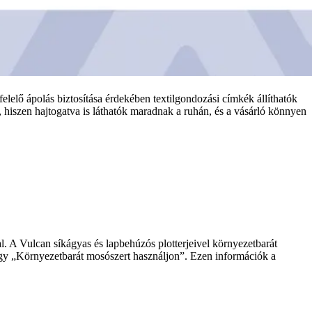
elelő ápolás biztosítása érdekében textilgondozási címkék állíthatók
 hiszen hajtogatva is láthatók maradnak a ruhán, és a vásárló könnyen
l. A Vulcan síkágyas és lapbehúzós plotterjeivel környezetbarát
agy „Környezetbarát mosószert használjon”. Ezen információk a