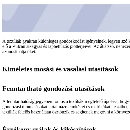
A textíliák gyakran különleges gondoskodást igényelnek, legyen szó ki
elő a Vulcan síkágyas és lapbehúzós plotterjeivel. Az átlátszó, nehe
azonosíthatja őket.
Kíméletes mosási és vasalási utasítások
Fenntartható gondozási utasítások
A fenntarthatóság jegyében fontos a textíliák megfelelő ápolása, hog
gondozási útmutatásokat tartalmazó címkéket és matrikákat készíthe
textíliák felelős használatát ösztönzik és segítenek megóvni a környeze
Érzékeny szálak és kikészítések