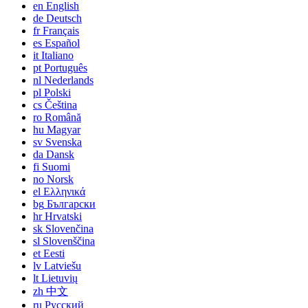
en
English
de
Deutsch
fr
Français
es
Español
it
Italiano
pt
Português
nl
Nederlands
pl
Polski
cs
Čeština
ro
Română
hu
Magyar
sv
Svenska
da
Dansk
fi
Suomi
no
Norsk
el
Ελληνικά
bg
Български
hr
Hrvatski
sk
Slovenčina
sl
Slovenščina
et
Eesti
lv
Latviešu
lt
Lietuvių
zh
中文
ru
Русский