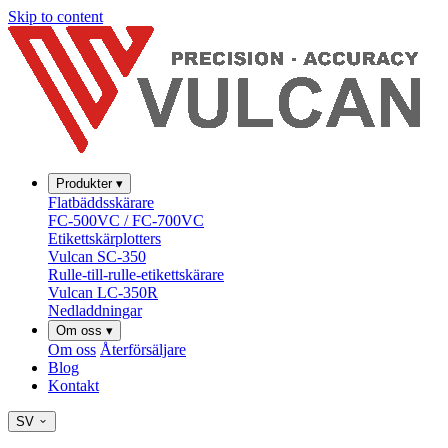
Skip to content
Produkter
▾
Flatbäddsskärare
FC-500VC / FC-700VC
Etikettskärplotters
Vulcan SC-350
Rulle-till-rulle-etikettskärare
Vulcan LC-350R
Nedladdningar
Om oss
▾
Om oss
Återförsäljare
Blog
Kontakt
SV