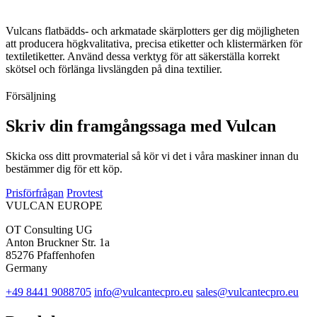
Vulcans flatbädds- och arkmatade skärplotters ger dig möjligheten
att producera högkvalitativa, precisa etiketter och klistermärken för
textiletiketter. Använd dessa verktyg för att säkerställa korrekt
skötsel och förlänga livslängden på dina textilier.
Försäljning
Skriv din framgångssaga med Vulcan
Skicka oss ditt provmaterial så kör vi det i våra maskiner innan du
bestämmer dig för ett köp.
Prisförfrågan
Provtest
VULCAN
EUROPE
OT Consulting UG
Anton Bruckner Str. 1a
85276 Pfaffenhofen
Germany
+49 8441 9088705
info@vulcantecpro.eu
sales@vulcantecpro.eu