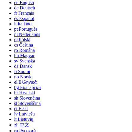
en
English
de
Deutsch
fr
Français
es
Español
it
Italiano
pt
Português
nl
Nederlands
pl
Polski
cs
Čeština
ro
Română
hu
Magyar
sv
Svenska
da
Dansk
fi
Suomi
no
Norsk
el
Ελληνικά
bg
Български
hr
Hrvatski
sk
Slovenčina
sl
Slovenščina
et
Eesti
lv
Latviešu
lt
Lietuvių
zh
中文
ru
Русский