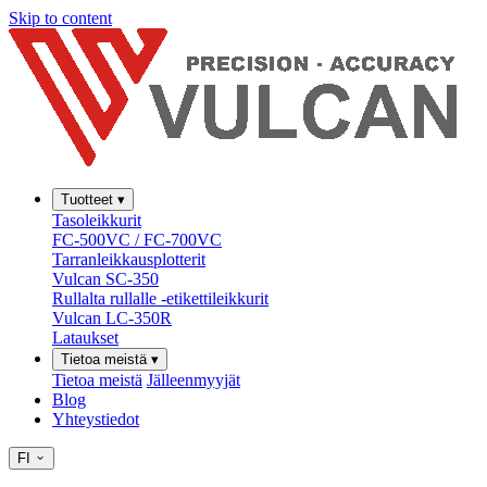
Skip to content
Tuotteet
▾
Tasoleikkurit
FC-500VC / FC-700VC
Tarranleikkausplotterit
Vulcan SC-350
Rullalta rullalle -etikettileikkurit
Vulcan LC-350R
Lataukset
Tietoa meistä
▾
Tietoa meistä
Jälleenmyyjät
Blog
Yhteystiedot
FI