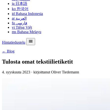
ja
日本語
ko
한국어
id
Bahasa Indonesia
ar
العربية
fa
فارسی
vi
Tiếng Việt
ms
Bahasa Melayu
Hintatiedustelu
← Blog
Tulosta omat tekstiilietiketit
4. syyskuuta 2023
·
kirjoittanut Oliver Tiedemann