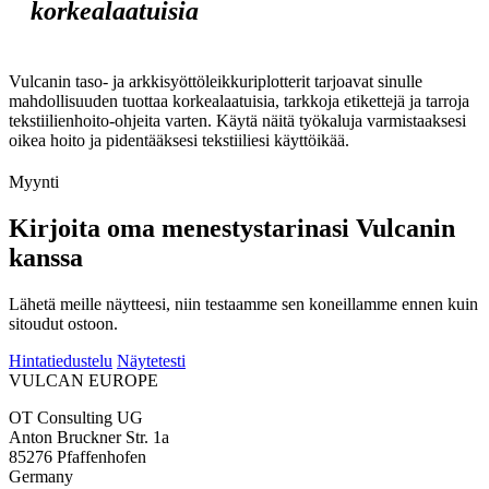
korkealaatuisia
Vulcanin taso- ja arkkisyöttöleikkuriplotterit tarjoavat sinulle
mahdollisuuden tuottaa korkealaatuisia, tarkkoja etikettejä ja tarroja
tekstiilienhoito-ohjeita varten. Käytä näitä työkaluja varmistaaksesi
oikea hoito ja pidentääksesi tekstiiliesi käyttöikää.
Myynti
Kirjoita oma menestystarinasi Vulcanin
kanssa
Lähetä meille näytteesi, niin testaamme sen koneillamme ennen kuin
sitoudut ostoon.
Hintatiedustelu
Näytetesti
VULCAN
EUROPE
OT Consulting UG
Anton Bruckner Str. 1a
85276 Pfaffenhofen
Germany