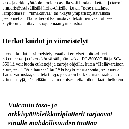
taso- ja arkkisyöttöplottereiden avulla voit luoda etikettejä ja tarroja
ympäristöystävällisillä hoito-ohjeilla, kuten “pese matalassa
lämpötilassa”, “ilmakuivaa” tai “käytä ympäristöystävällistä
pesuainetta”. Nämä tiedot kannustavat tekstiilien vastuulliseen
käyttöön ja auttavat suojelemaan ympäristöä.
Herkät kuidut ja viimeistelyt
Herkät kuidut ja viimeistelyt vaativat erityiset hoito-ohjeet
rakenteensa ja ulkonäkönsä säilyttämiseksi. FC-500VC:llä ja SC-
350:llä voit luoda etikettejä ja tarroja ohjeilla, kuten “Hellävarainen
konepesu”, “Älä hankaa” tai “Älä käytä voimakkaita pesuaineita”.
Tämä varmistaa, että tekstiilejä, joissa on herkkiä materiaaleja tai
viimeistelyjä, käsitellään asianmukaisesti eikä niiden laatu heikkene.
Vulcanin taso- ja
arkkisyöttöleikkuriplotterit tarjoavat
sinulle mahdollisuuden tuottaa