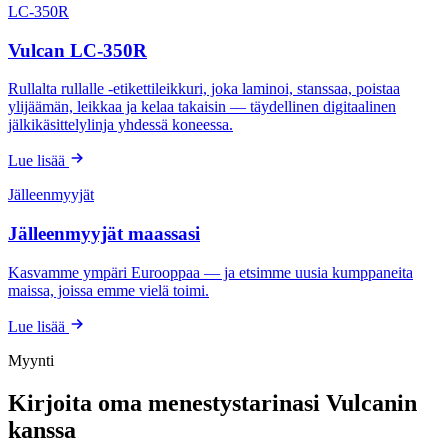
LC-350R
Vulcan LC-350R
Rullalta rullalle -etikettileikkuri, joka laminoi, stanssaa, poistaa
ylijäämän, leikkaa ja kelaa takaisin — täydellinen digitaalinen
jälkikäsittelylinja yhdessä koneessa.
Lue lisää
Jälleenmyyjät
Jälleenmyyjät maassasi
Kasvamme ympäri Eurooppaa — ja etsimme uusia kumppaneita
maissa, joissa emme vielä toimi.
Lue lisää
Myynti
Kirjoita oma menestystarinasi Vulcanin
kanssa