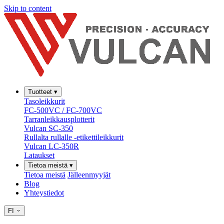
Skip to content
Tuotteet
▾
Tasoleikkurit
FC-500VC / FC-700VC
Tarranleikkausplotterit
Vulcan SC-350
Rullalta rullalle -etikettileikkurit
Vulcan LC-350R
Lataukset
Tietoa meistä
▾
Tietoa meistä
Jälleenmyyjät
Blog
Yhteystiedot
FI