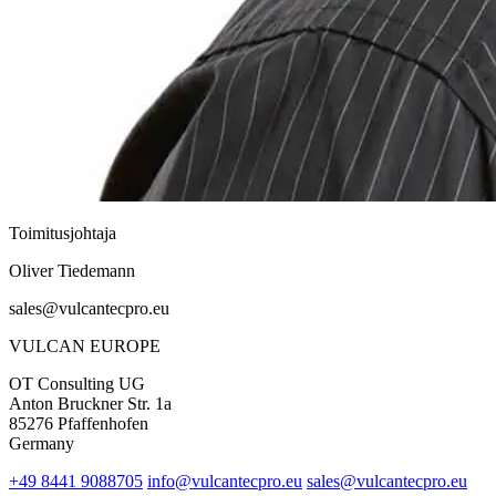
Toimitusjohtaja
Oliver Tiedemann
sales@vulcantecpro.eu
VULCAN
EUROPE
OT Consulting UG
Anton Bruckner Str. 1a
85276 Pfaffenhofen
Germany
+49 8441 9088705
info@vulcantecpro.eu
sales@vulcantecpro.eu