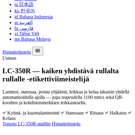
ja
日本語
ko
한국어
id
Bahasa Indonesia
ar
العربية
fa
فارسی
vi
Tiếng Việt
ms
Bahasa Melayu
Hintatiedustelu
Uutuus
LC-350R — kaiken yhdistävä rullalta
rullalle -etikettiviimeistelijä
Laminoi, stanssaa, poista ylijäämä, leikkaa ja kelaa takaisin yhdellä
automatisoidulla ajolla — jopa nopeudella 1100 mm/s sekä QR-
koodien ja kohdistusmerkkien leikkauksella.
Kylmä- ja kuumalaminointi
Stanssaus
Ritsaus
Halkaisu
Kelaus
Tutustu LC-350R-malliin
Hintatiedustelu