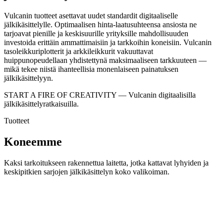
Vulcanin tuotteet asettavat uudet standardit digitaaliselle
jälkikäsittelylle. Optimaalisen hinta-laatusuhteensa ansiosta ne
tarjoavat pienille ja keskisuurille yrityksille mahdollisuuden
investoida erittäin ammattimaisiin ja tarkkoihin koneisiin. Vulcanin
tasoleikkuriplotterit ja arkkileikkurit vakuuttavat
huippunopeudellaan yhdistettynä maksimaaliseen tarkkuuteen —
mikä tekee niistä ihanteellisia monenlaiseen painatuksen
jälkikäsittelyyn.
START A FIRE OF CREATIVITY — Vulcanin digitaalisilla
jälkikäsittelyratkaisuilla.
Tuotteet
Koneemme
Kaksi tarkoitukseen rakennettua laitetta, jotka kattavat lyhyiden ja
keskipitkien sarjojen jälkikäsittelyn koko valikoiman.