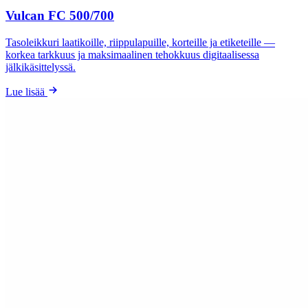
Vulcan FC 500/700
Tasoleikkuri laatikoille, riippulapuille, korteille ja etiketeille —
korkea tarkkuus ja maksimaalinen tehokkuus digitaalisessa
jälkikäsittelyssä.
Lue lisää