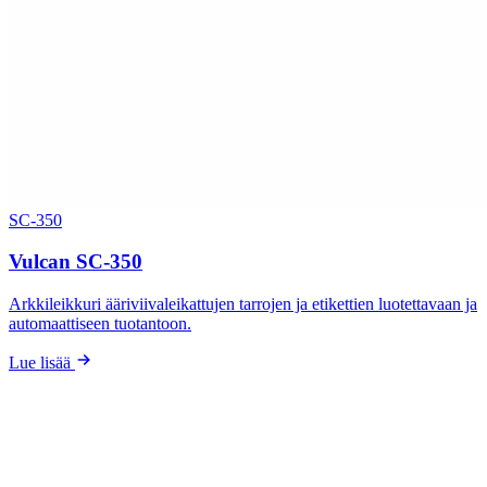
SC-350
Vulcan SC-350
Arkkileikkuri ääriviivaleikattujen tarrojen ja etikettien luotettavaan ja
automaattiseen tuotantoon.
Lue lisää