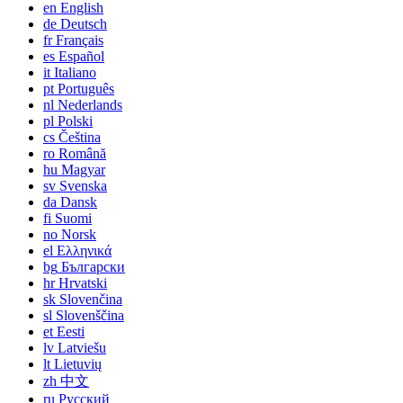
en
English
de
Deutsch
fr
Français
es
Español
it
Italiano
pt
Português
nl
Nederlands
pl
Polski
cs
Čeština
ro
Română
hu
Magyar
sv
Svenska
da
Dansk
fi
Suomi
no
Norsk
el
Ελληνικά
bg
Български
hr
Hrvatski
sk
Slovenčina
sl
Slovenščina
et
Eesti
lv
Latviešu
lt
Lietuvių
zh
中文
ru
Русский