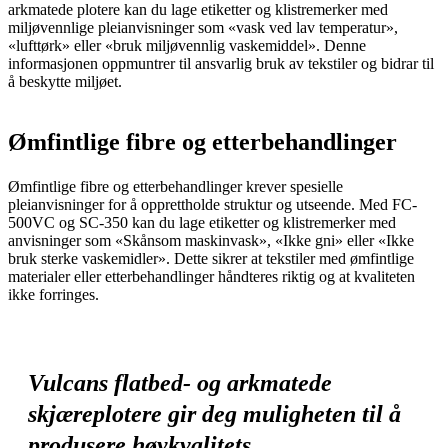
arkmatede plotere kan du lage etiketter og klistremerker med
miljøvennlige pleianvisninger som «vask ved lav temperatur»,
«lufttørk» eller «bruk miljøvennlig vaskemiddel». Denne
informasjonen oppmuntrer til ansvarlig bruk av tekstiler og bidrar til
å beskytte miljøet.
Ømfintlige fibre og etterbehandlinger
Ømfintlige fibre og etterbehandlinger krever spesielle
pleianvisninger for å opprettholde struktur og utseende. Med FC-
500VC og SC-350 kan du lage etiketter og klistremerker med
anvisninger som «Skånsom maskinvask», «Ikke gni» eller «Ikke
bruk sterke vaskemidler». Dette sikrer at tekstiler med ømfintlige
materialer eller etterbehandlinger håndteres riktig og at kvaliteten
ikke forringes.
Vulcans flatbed- og arkmatede
skjæreplotere gir deg muligheten til å
produsere høykvalitets