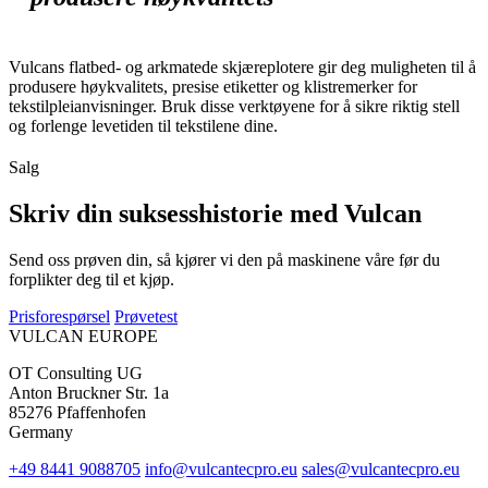
Vulcans flatbed- og arkmatede skjæreplotere gir deg muligheten til å
produsere høykvalitets, presise etiketter og klistremerker for
tekstilpleianvisninger. Bruk disse verktøyene for å sikre riktig stell
og forlenge levetiden til tekstilene dine.
Salg
Skriv din suksesshistorie med Vulcan
Send oss prøven din, så kjører vi den på maskinene våre før du
forplikter deg til et kjøp.
Prisforespørsel
Prøvetest
VULCAN
EUROPE
OT Consulting UG
Anton Bruckner Str. 1a
85276 Pfaffenhofen
Germany
+49 8441 9088705
info@vulcantecpro.eu
sales@vulcantecpro.eu