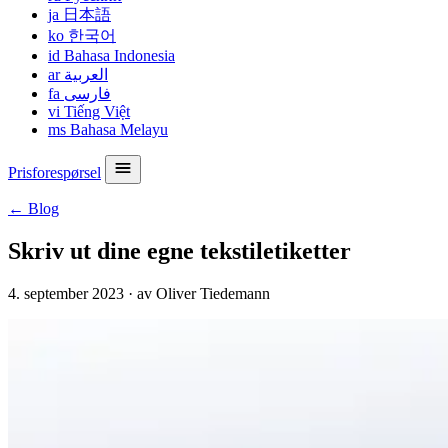
ja
日本語
ko
한국어
id
Bahasa Indonesia
ar
العربية
fa
فارسی
vi
Tiếng Việt
ms
Bahasa Melayu
Prisforespørsel
← Blog
Skriv ut dine egne tekstiletiketter
4. september 2023
·
av Oliver Tiedemann