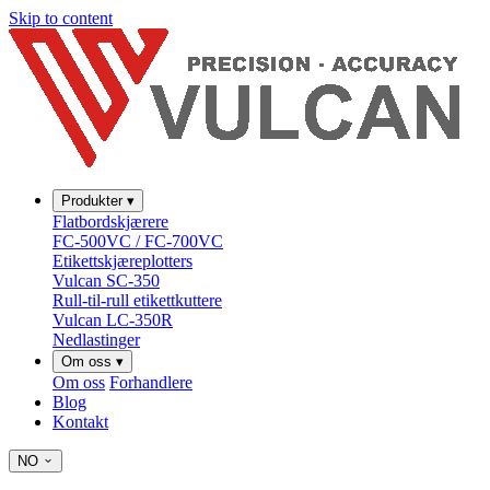
Skip to content
Produkter
▾
Flatbordskjærere
FC-500VC / FC-700VC
Etikettskjæreplotters
Vulcan SC-350
Rull-til-rull etikettkuttere
Vulcan LC-350R
Nedlastinger
Om oss
▾
Om oss
Forhandlere
Blog
Kontakt
NO