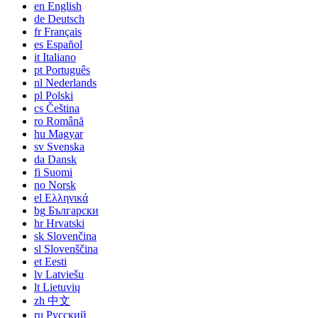
en
English
de
Deutsch
fr
Français
es
Español
it
Italiano
pt
Português
nl
Nederlands
pl
Polski
cs
Čeština
ro
Română
hu
Magyar
sv
Svenska
da
Dansk
fi
Suomi
no
Norsk
el
Ελληνικά
bg
Български
hr
Hrvatski
sk
Slovenčina
sl
Slovenščina
et
Eesti
lv
Latviešu
lt
Lietuvių
zh
中文
ru
Русский