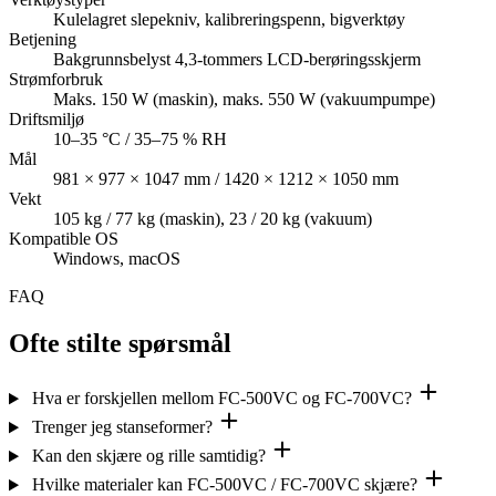
Kulelagret slepekniv, kalibreringspenn, bigverktøy
Betjening
Bakgrunnsbelyst 4,3-tommers LCD-berøringsskjerm
Strømforbruk
Maks. 150 W (maskin), maks. 550 W (vakuumpumpe)
Driftsmiljø
10–35 °C / 35–75 % RH
Mål
981 × 977 × 1047 mm / 1420 × 1212 × 1050 mm
Vekt
105 kg / 77 kg (maskin), 23 / 20 kg (vakuum)
Kompatible OS
Windows, macOS
FAQ
Ofte stilte spørsmål
Hva er forskjellen mellom FC-500VC og FC-700VC?
Trenger jeg stanseformer?
Kan den skjære og rille samtidig?
Hvilke materialer kan FC-500VC / FC-700VC skjære?