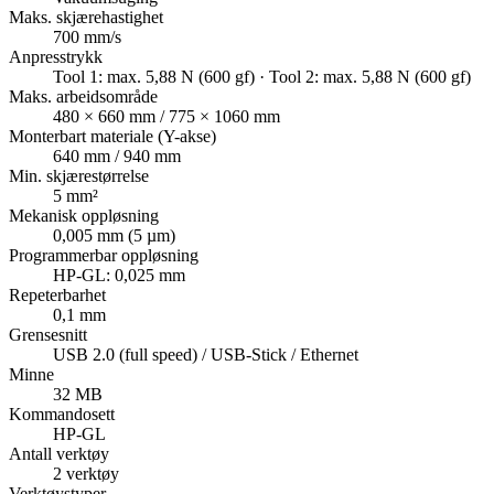
Maks. skjærehastighet
700 mm/s
Anpresstrykk
Tool 1: max. 5,88 N (600 gf) · Tool 2: max. 5,88 N (600 gf)
Maks. arbeidsområde
480 × 660 mm / 775 × 1060 mm
Monterbart materiale (Y-akse)
640 mm / 940 mm
Min. skjærestørrelse
5 mm²
Mekanisk oppløsning
0,005 mm (5 µm)
Programmerbar oppløsning
HP-GL: 0,025 mm
Repeterbarhet
0,1 mm
Grensesnitt
USB 2.0 (full speed) / USB-Stick / Ethernet
Minne
32 MB
Kommandosett
HP-GL
Antall verktøy
2 verktøy
Verktøystyper