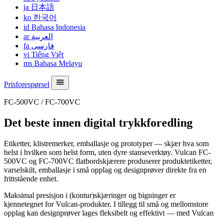
ja
日本語
ko
한국어
id
Bahasa Indonesia
ar
العربية
fa
فارسی
vi
Tiếng Việt
ms
Bahasa Melayu
Prisforespørsel
FC-500VC / FC-700VC
Det beste innen digital trykkforedling
Etiketter, klistremerker, emballasje og prototyper — skjær hva som
helst i hvilken som helst form, uten dyre stanseverktøy. Vulcan FC-
500VC og FC-700VC flatbordskjærere produserer produktetiketter,
varselskilt, emballasje i små opplag og designprøver direkte fra en
frittstående enhet.
Maksimal presisjon i (kontur)skjæringer og bigninger er
kjennetegnet for Vulcan-produkter. I tillegg til små og mellomstore
opplag kan designprøver lages fleksibelt og effektivt — med Vulcan