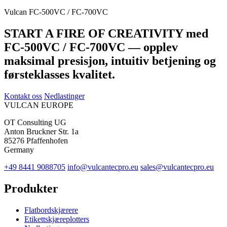
Vulcan FC-500VC / FC-700VC
START A FIRE OF CREATIVITY med
FC-500VC / FC-700VC — opplev
maksimal presisjon, intuitiv betjening og
førsteklasses kvalitet.
Kontakt oss
Nedlastinger
VULCAN
EUROPE
OT Consulting UG
Anton Bruckner Str. 1a
85276 Pfaffenhofen
Germany
+49 8441 9088705
info@vulcantecpro.eu
sales@vulcantecpro.eu
Produkter
Flatbordskjærere
Etikettskjæreplotters