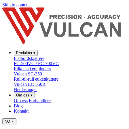
Skip to content
Produkter
▾
Flatbordskjærere
FC-500VC / FC-700VC
Etikettskjæreplotters
Vulcan SC-350
Rull-til-rull etikettkuttere
Vulcan LC-350R
Nedlastinger
Om oss
▾
Om oss
Forhandlere
Blog
Kontakt
NO