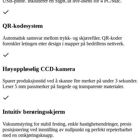
USB-pinne. Inkluderer en SignCut live-lisens for 4 PC/Mac.
QR-kodesystem
Automatisk samsvar mellom trykk- og skjærefiler. QR-koder
forenkler letingen etter design i mapper på bedriftens nettverk.
Høyoppløselig CCD-kamera
Sparer produksjonstid ved å skanne fire merker på under 3 sekunder.
Leser 5 mm passmerker på fargede og transparente materialer.
Intuitiv berøringsskjerm
Vakuumstyring for stabil festing, enkle hastighetsendringer, presis
posisjonering ved innstilling av nullpunkt og perfekt repeterbarhet
med en omkjøringsknapp.