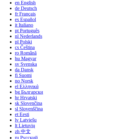
en
English
de
Deutsch
fr
Français
es
Español
it
Italiano
pt
Português
nl
Nederlands
pl
Polski
cs
Čeština
ro
Română
hu
Magyar
sv
Svenska
da
Dansk
fi
Suomi
no
Norsk
el
Ελληνικά
bg
Български
hr
Hrvatski
sk
Slovenčina
sl
Slovenščina
et
Eesti
lv
Latviešu
lt
Lietuvių
zh
中文
ru
Русский