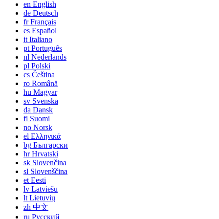
en
English
de
Deutsch
fr
Français
es
Español
it
Italiano
pt
Português
nl
Nederlands
pl
Polski
cs
Čeština
ro
Română
hu
Magyar
sv
Svenska
da
Dansk
fi
Suomi
no
Norsk
el
Ελληνικά
bg
Български
hr
Hrvatski
sk
Slovenčina
sl
Slovenščina
et
Eesti
lv
Latviešu
lt
Lietuvių
zh
中文
ru
Русский