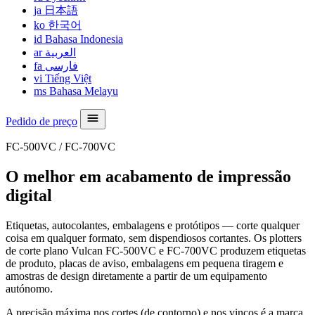
ja
日本語
ko
한국어
id
Bahasa Indonesia
ar
العربية
fa
فارسی
vi
Tiếng Việt
ms
Bahasa Melayu
Pedido de preço
FC-500VC / FC-700VC
O melhor em acabamento de impressão
digital
Etiquetas, autocolantes, embalagens e protótipos — corte qualquer
coisa em qualquer formato, sem dispendiosos cortantes. Os plotters
de corte plano Vulcan FC-500VC e FC-700VC produzem etiquetas
de produto, placas de aviso, embalagens em pequena tiragem e
amostras de design diretamente a partir de um equipamento
autónomo.
A precisão máxima nos cortes (de contorno) e nos vincos é a marca