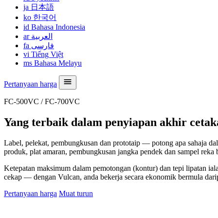
ja
日本語
ko
한국어
id
Bahasa Indonesia
ar
العربية
fa
فارسی
vi
Tiếng Việt
ms
Bahasa Melayu
Pertanyaan harga
FC-500VC / FC-700VC
Yang terbaik dalam penyiapan akhir cetaka
Label, pelekat, pembungkusan dan prototaip — potong apa sahaja d
produk, plat amaran, pembungkusan jangka pendek dan sampel reka ben
Ketepatan maksimum dalam pemotongan (kontur) dan tepi lipatan ialah 
cekap — dengan Vulcan, anda bekerja secara ekonomik bermula darip
Pertanyaan harga
Muat turun