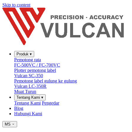
Skip to content
Produk
▾
Pemotong rata
FC-500VC / FC-700VC
Plotter pemotong label
Vulcan SC-350
Pemotong label gulung ke gulung
Vulcan LC-350R
Muat Turun
Tentang Kami
▾
Tentang Kami
Pengedar
Blog
Hubungi Kami
MS