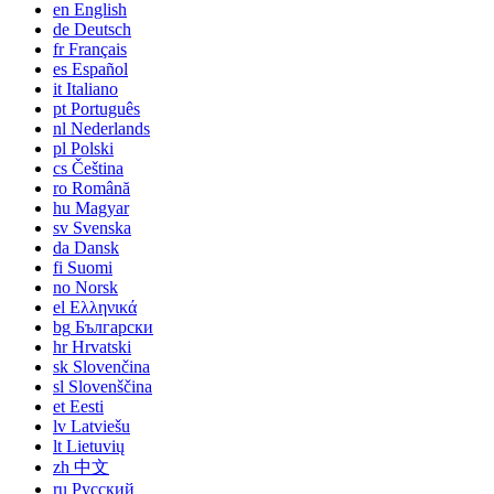
en
English
de
Deutsch
fr
Français
es
Español
it
Italiano
pt
Português
nl
Nederlands
pl
Polski
cs
Čeština
ro
Română
hu
Magyar
sv
Svenska
da
Dansk
fi
Suomi
no
Norsk
el
Ελληνικά
bg
Български
hr
Hrvatski
sk
Slovenčina
sl
Slovenščina
et
Eesti
lv
Latviešu
lt
Lietuvių
zh
中文
ru
Русский