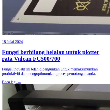
18 Julai 2024
Fungsi berbilang helaian untuk plotter
rata Vulcan FC500/700
Fungsi inovatif ini telah dibangunkan untuk memaksimumkan
produktiviti dan mengoptimumkan proses pemotongan anda.
Baca lagi →