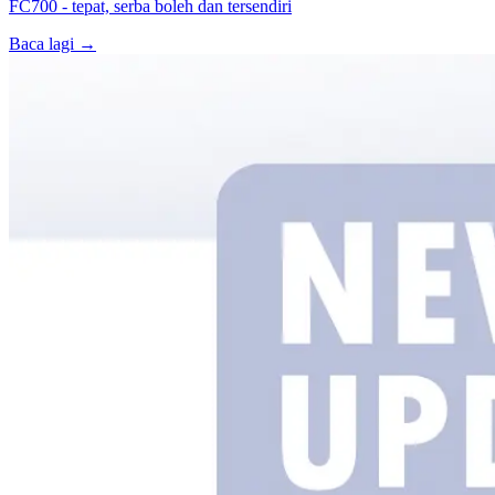
FC700 - tepat, serba boleh dan tersendiri
Baca lagi →