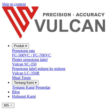
Skip to content
Produk
▾
Pemotong rata
FC-500VC / FC-700VC
Plotter pemotong label
Vulcan SC-350
Pemotong label gulung ke gulung
Vulcan LC-350R
Muat Turun
Tentang Kami
▾
Tentang Kami
Pengedar
Blog
Hubungi Kami
MS