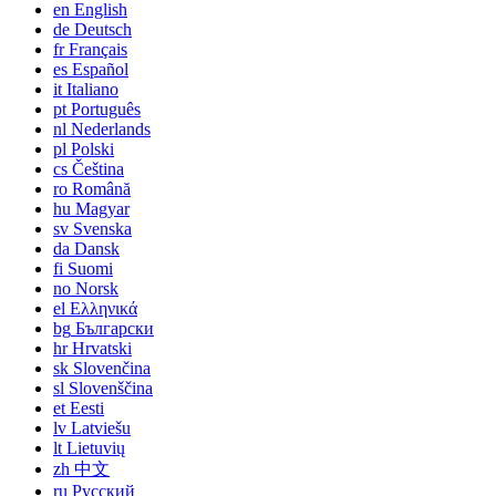
en
English
de
Deutsch
fr
Français
es
Español
it
Italiano
pt
Português
nl
Nederlands
pl
Polski
cs
Čeština
ro
Română
hu
Magyar
sv
Svenska
da
Dansk
fi
Suomi
no
Norsk
el
Ελληνικά
bg
Български
hr
Hrvatski
sk
Slovenčina
sl
Slovenščina
et
Eesti
lv
Latviešu
lt
Lietuvių
zh
中文
ru
Русский