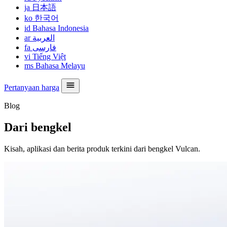
ja
日本語
ko
한국어
id
Bahasa Indonesia
ar
العربية
fa
فارسی
vi
Tiếng Việt
ms
Bahasa Melayu
Pertanyaan harga
Blog
Dari bengkel
Kisah, aplikasi dan berita produk terkini dari bengkel Vulcan.