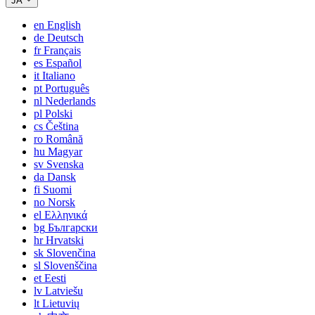
JA
en
English
de
Deutsch
fr
Français
es
Español
it
Italiano
pt
Português
nl
Nederlands
pl
Polski
cs
Čeština
ro
Română
hu
Magyar
sv
Svenska
da
Dansk
fi
Suomi
no
Norsk
el
Ελληνικά
bg
Български
hr
Hrvatski
sk
Slovenčina
sl
Slovenščina
et
Eesti
lv
Latviešu
lt
Lietuvių