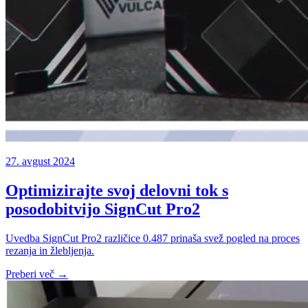
27. avgust 2024
Optimizirajte svoj delovni tok s
posodobitvijo SignCut Pro2
Uvedba SignCut Pro2 različice 0.487 prinaša svež pogled na proces
rezanja in žlebljenja.
Preberi več →