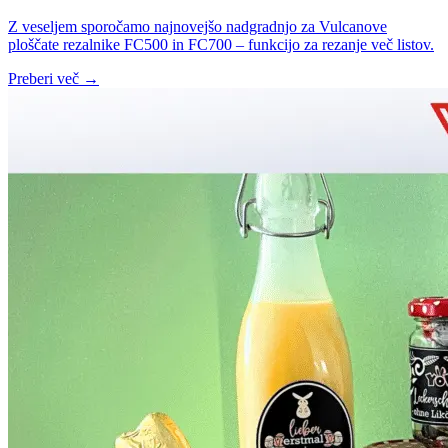
Z veseljem sporočamo najnovejšo nadgradnjo za Vulcanove
ploščate rezalnike FC500 in FC700 – funkcijo za rezanje več listov.
Preberi več →