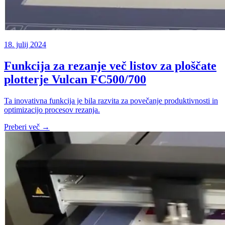
18. julij 2024
Funkcija za rezanje več listov za ploščate
plotterje Vulcan FC500/700
Ta inovativna funkcija je bila razvita za povečanje produktivnosti in
optimizacijo procesov rezanja.
Preberi več →