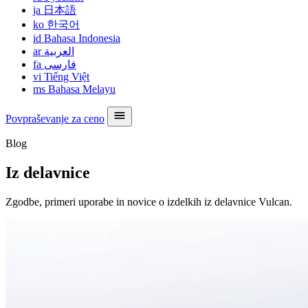
ja
日本語
ko
한국어
id
Bahasa Indonesia
ar
العربية
fa
فارسی
vi
Tiếng Việt
ms
Bahasa Melayu
Povpraševanje za ceno
Blog
Iz delavnice
Zgodbe, primeri uporabe in novice o izdelkih iz delavnice Vulcan.