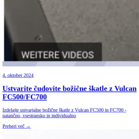
4. oktober 2024
Ustvarite čudovite božične škatle z Vulcan
FC500/FC700
Izdelajte ustvarjalne božične škatle z Vulcan FC500 in FC700 -
natančno, vsestransko in individualno
Preberi več →