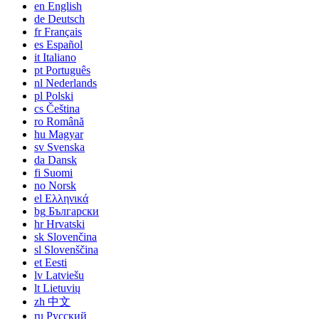
en
English
de
Deutsch
fr
Français
es
Español
it
Italiano
pt
Português
nl
Nederlands
pl
Polski
cs
Čeština
ro
Română
hu
Magyar
sv
Svenska
da
Dansk
fi
Suomi
no
Norsk
el
Ελληνικά
bg
Български
hr
Hrvatski
sk
Slovenčina
sl
Slovenščina
et
Eesti
lv
Latviešu
lt
Lietuvių
zh
中文
ru
Русский