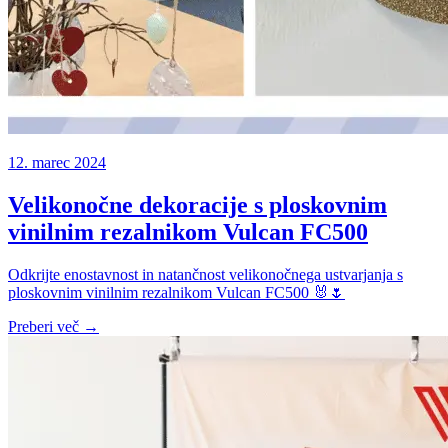
12. marec 2024
Velikonočne dekoracije s ploskovnim
vinilnim rezalnikom Vulcan FC500
Odkrijte enostavnost in natančnost velikonočnega ustvarjanja s
ploskovnim vinilnim rezalnikom Vulcan FC500 🐰🌷
Preberi več →