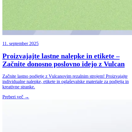
11. september 2025
Proizvajajte lastne nalepke in etikete –
Začnite donosno poslovno idejo z Vulcan
Začnite lastno podjetje z Vulcanovim rezalnim strojem! Proizvajajte
individualne nalepke, etikete in oglaševalske materiale za podjetja in
kreativne stranke.
Preberi več →