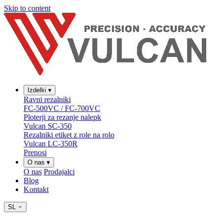
Skip to content
Izdelki
▾
Ravni rezalniki
FC-500VC / FC-700VC
Ploterji za rezanje nalepk
Vulcan SC-350
Rezalniki etiket z role na rolo
Vulcan LC-350R
Prenosi
O nas
▾
O nas
Prodajalci
Blog
Kontakt
SL