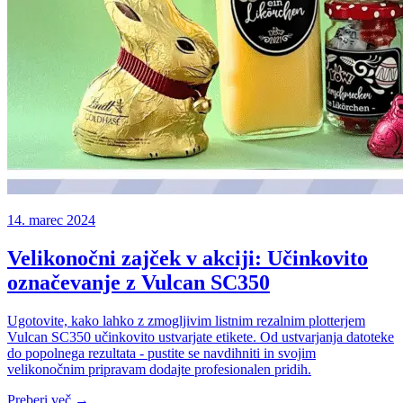
14. marec 2024
Velikonočni zajček v akciji: Učinkovito
označevanje z Vulcan SC350
Ugotovite, kako lahko z zmogljivim listnim rezalnim plotterjem
Vulcan SC350 učinkovito ustvarjate etikete. Od ustvarjanja datoteke
do popolnega rezultata - pustite se navdihniti in svojim
velikonočnim pripravam dodajte profesionalen pridih.
Preberi več →