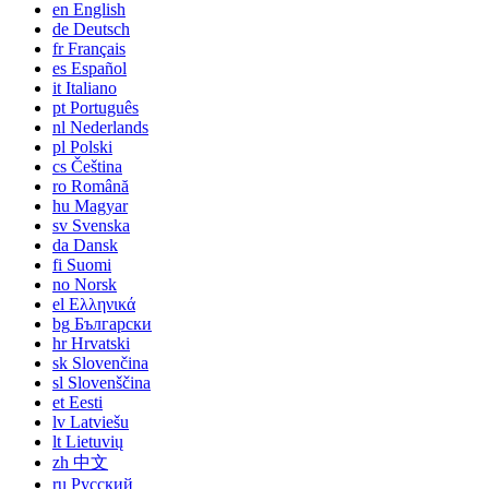
en
English
de
Deutsch
fr
Français
es
Español
it
Italiano
pt
Português
nl
Nederlands
pl
Polski
cs
Čeština
ro
Română
hu
Magyar
sv
Svenska
da
Dansk
fi
Suomi
no
Norsk
el
Ελληνικά
bg
Български
hr
Hrvatski
sk
Slovenčina
sl
Slovenščina
et
Eesti
lv
Latviešu
lt
Lietuvių
zh
中文
ru
Русский