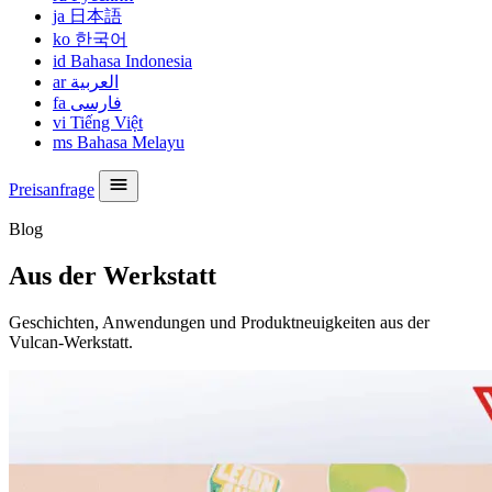
ja
日本語
ko
한국어
id
Bahasa Indonesia
ar
العربية
fa
فارسی
vi
Tiếng Việt
ms
Bahasa Melayu
Preisanfrage
Blog
Aus der Werkstatt
Geschichten, Anwendungen und Produktneuigkeiten aus der
Vulcan-Werkstatt.