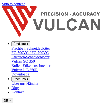
Skip to content
Produkte
▾
Flachbett-Schneideplotter
FC-500VC / FC-700VC
Etiketten-Schneideplotter
Vulcan SC-350
Rollen-Etikettenschneider
Vulcan LC-350R
Downloads
Über uns
▾
Über uns
Händler
Blog
Kontakt
DE