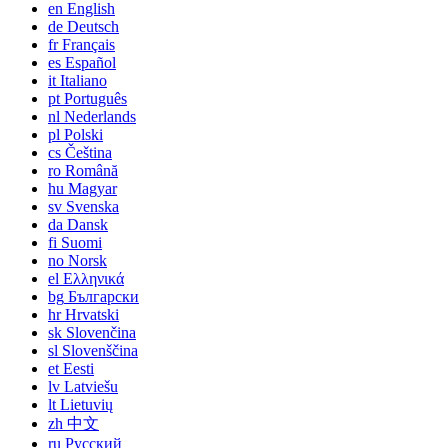
en
English
de
Deutsch
fr
Français
es
Español
it
Italiano
pt
Português
nl
Nederlands
pl
Polski
cs
Čeština
ro
Română
hu
Magyar
sv
Svenska
da
Dansk
fi
Suomi
no
Norsk
el
Ελληνικά
bg
Български
hr
Hrvatski
sk
Slovenčina
sl
Slovenščina
et
Eesti
lv
Latviešu
lt
Lietuvių
zh
中文
ru
Русский