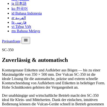
ja
日本語
ko
한국어
id
Bahasa Indonesia
ar
العربية
fa
فارسی
vi
Tiếng Việt
ms
Bahasa Melayu
Preisanfrage
SC-350
Zuverlässig & automatisch
Konturgenaue Etiketten und Aufkleber aus Bögen — bis zu einer
Maximalgröße von 350 × 500 mm. Der Vulcan SC-350 ist die
ideale Lösung für die automatische, präzise und extrem schnelle
Konturschneidung von Aufklebern und Etiketten in beliebiger Form.
Hohe Schnittkosten gehören der Vergangenheit an.
Der unabhängige und wirtschaftliche Betrieb macht den SC-350
ideal für Klein- und Mittelserien. Dank der einfachen, intuitiven
Bedienung können die Vulcan-Geräte schnell in Betrieb genommen