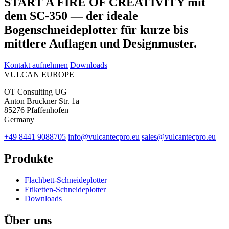
START A FIRE OF CREATIVITY mit
dem SC-350 — der ideale
Bogenschneideplotter für kurze bis
mittlere Auflagen und Designmuster.
Kontakt aufnehmen
Downloads
VULCAN
EUROPE
OT Consulting UG
Anton Bruckner Str. 1a
85276 Pfaffenhofen
Germany
+49 8441 9088705
info@vulcantecpro.eu
sales@vulcantecpro.eu
Produkte
Flachbett-Schneideplotter
Etiketten-Schneideplotter
Downloads
Über uns