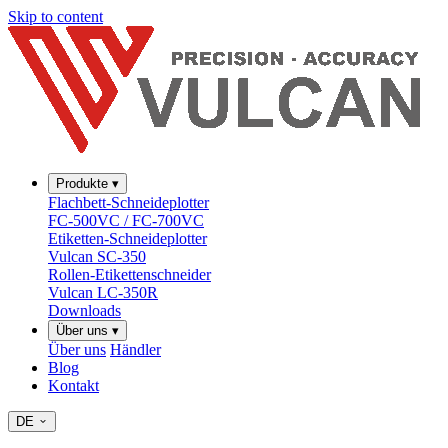
Skip to content
Produkte
▾
Flachbett-Schneideplotter
FC-500VC / FC-700VC
Etiketten-Schneideplotter
Vulcan SC-350
Rollen-Etikettenschneider
Vulcan LC-350R
Downloads
Über uns
▾
Über uns
Händler
Blog
Kontakt
DE