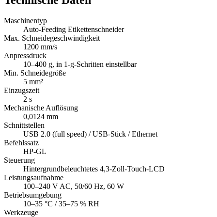
Technische Daten
Maschinentyp
Auto-Feeding Etikettenschneider
Max. Schneidegeschwindigkeit
1200 mm/s
Anpressdruck
10–400 g, in 1-g-Schritten einstellbar
Min. Schneidegröße
5 mm²
Einzugszeit
2 s
Mechanische Auflösung
0,0124 mm
Schnittstellen
USB 2.0 (full speed) / USB-Stick / Ethernet
Befehlssatz
HP-GL
Steuerung
Hintergrundbeleuchtetes 4,3-Zoll-Touch-LCD
Leistungsaufnahme
100–240 V AC, 50/60 Hz, 60 W
Betriebsumgebung
10–35 °C / 35–75 % RH
Werkzeuge