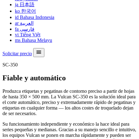
ja
日本語
ko
한국어
id
Bahasa Indonesia
ar
العربية
fa
فارسی
vi
Tiếng Việt
ms
Bahasa Melayu
Solicitar precio
SC-350
Fiable y automático
Produzca etiquetas y pegatinas de contorno preciso a partir de hojas
de hasta 350 × 500 mm. La Vulcan SC-350 es la solución ideal para
el corte automático, preciso y extremadamente rápido de pegatinas y
etiquetas en cualquier forma — los altos costes de troquelado dejan
de ser necesarios.
Su funcionamiento independiente y económico la hace ideal para
series pequeñas y medianas. Gracias a su manejo sencillo e intuitivo,
los equipos Vulcan se ponen en marcha rápidamente y pueden ser