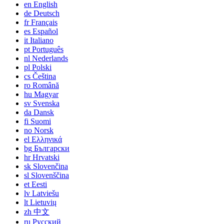
en
English
de
Deutsch
fr
Français
es
Español
it
Italiano
pt
Português
nl
Nederlands
pl
Polski
cs
Čeština
ro
Română
hu
Magyar
sv
Svenska
da
Dansk
fi
Suomi
no
Norsk
el
Ελληνικά
bg
Български
hr
Hrvatski
sk
Slovenčina
sl
Slovenščina
et
Eesti
lv
Latviešu
lt
Lietuvių
zh
中文
ru
Русский