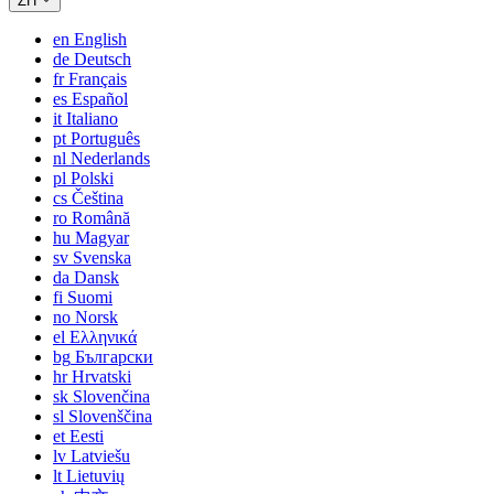
ZH
en
English
de
Deutsch
fr
Français
es
Español
it
Italiano
pt
Português
nl
Nederlands
pl
Polski
cs
Čeština
ro
Română
hu
Magyar
sv
Svenska
da
Dansk
fi
Suomi
no
Norsk
el
Ελληνικά
bg
Български
hr
Hrvatski
sk
Slovenčina
sl
Slovenščina
et
Eesti
lv
Latviešu
lt
Lietuvių