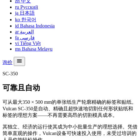
zh
中文
ru
Русский
ja
日本語
ko
한국어
id
Bahasa Indonesia
ar
العربية
fa
فارسی
vi
Tiếng Việt
ms
Bahasa Melayu
询价
SC-350
可靠且自动
可从最大350 × 500 mm的单张纸生产轮廓精确的标签和贴纸。
Vulcan SC-350是自动、精确且超快速地切割任何形状贴纸和
标签的理想方案——不再需要高昂的切割模具成本。
其独立、经济的运行使其成为中小批量生产的理想选择。凭借
简单直观的操作，Vulcan设备可快速投入使用，未受过培训的
人员也能轻松操作。