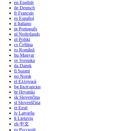
en
English
de
Deutsch
fr
Français
es
Español
it
Italiano
pt
Português
nl
Nederlands
pl
Polski
cs
Čeština
ro
Română
hu
Magyar
sv
Svenska
da
Dansk
fi
Suomi
no
Norsk
el
Ελληνικά
bg
Български
hr
Hrvatski
sk
Slovenčina
sl
Slovenščina
et
Eesti
lv
Latviešu
lt
Lietuvių
zh
中文
ru
Русский