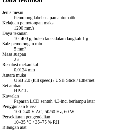
Data teknikal
Jenis mesin
Pemotong label suapan automatik
Kelajuan pemotongan maks.
1200 mm/s
Daya tekanan
10–400 g, boleh laras dalam langkah 1 g
Saiz pemotongan min.
5 mm²
Masa suapan
2 s
Resolusi mekanikal
0,0124 mm
Antara muka
USB 2.0 (full speed) / USB-Stick / Ethernet
Set arahan
HP-GL
Kawalan
Paparan LCD sentuh 4.3-inci berlampu latar
Penggunaan kuasa
100–240 V AC, 50/60 Hz, 60 W
Persekitaran pengendalian
10–35 °C / 35–75 % RH
Bilangan alat