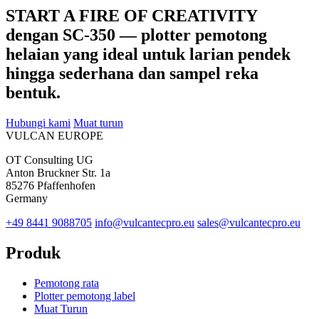
START A FIRE OF CREATIVITY
dengan SC-350 — plotter pemotong
helaian yang ideal untuk larian pendek
hingga sederhana dan sampel reka
bentuk.
Hubungi kami
Muat turun
VULCAN
EUROPE
OT Consulting UG
Anton Bruckner Str. 1a
85276 Pfaffenhofen
Germany
+49 8441 9088705
info@vulcantecpro.eu
sales@vulcantecpro.eu
Produk
Pemotong rata
Plotter pemotong label
Muat Turun