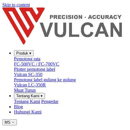
Skip to content
Produk
▾
Pemotong rata
FC-500VC / FC-700VC
Plotter pemotong label
Vulcan SC-350
Pemotong label gulung ke gulung
Vulcan LC-350R
Muat Turun
Tentang Kami
▾
Tentang Kami
Pengedar
Blog
Hubungi Kami
MS