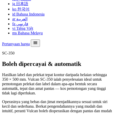
ja
日本語
ko
한국어
id
Bahasa Indonesia
ar
العربية
fa
فارسی
vi
Tiếng Việt
ms
Bahasa Melayu
Pertanyaan harga
SC-350
Boleh dipercayai & automatik
Hasilkan label dan pelekat tepat kontur daripada helaian sehingga
350 × 500 mm. Vulcan SC-350 ialah penyelesaian ideal untuk
pemotongan pelekat dan label dalam apa-apa bentuk secara
automatik, tepat dan amat pantas — kos pemotongan yang tinggi
tidak lagi diperlukan.
Operasinya yang bebas dan jimat menjadikannya sesuai untuk siri
kecil dan sederhana. Berkat pengendaliannya yang mudah dan
intuitif, peranti Vulcan boleh dioperasikan dengan pantas dan mudah