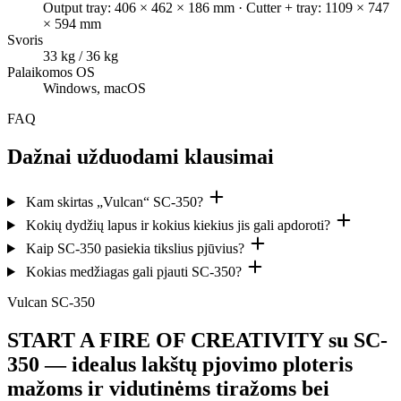
Output tray: 406 × 462 × 186 mm · Cutter + tray: 1109 × 747
× 594 mm
Svoris
33 kg / 36 kg
Palaikomos OS
Windows, macOS
FAQ
Dažnai užduodami klausimai
Kam skirtas „Vulcan“ SC-350?
Kokių dydžių lapus ir kokius kiekius jis gali apdoroti?
Kaip SC-350 pasiekia tikslius pjūvius?
Kokias medžiagas gali pjauti SC-350?
Vulcan SC-350
START A FIRE OF CREATIVITY su SC-
350 — idealus lakštų pjovimo ploteris
mažoms ir vidutinėms tiražoms bei