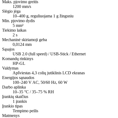
Maks. pjovimo greitis
1200 mm/s
Slėgio jėga
10–400 g, reguliuojama 1 g žingsniu
Min. pjovimo dydis
5 mm²
Tiekimo laikas
2 s
Mechaninė skiriamoji geba
0,0124 mm
Sąsajos
USB 2.0 (full speed) / USB-Stick / Ethernet
Komandų rinkinys
HP-GL
Valdymas
Apšviestas 4,3 colių jutiklinis LCD ekranas
Energijos sąnaudos
100–240 V AC, 50/60 Hz, 60 W
Darbo aplinka
10–35 °C / 35–75 % RH
Įrankių skaičius
1 įrankis
Įrankio tipas
Tempimo peilis
Matmenys