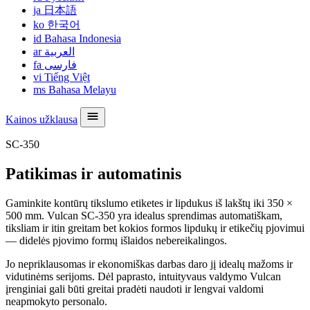
ja
日本語
ko
한국어
id
Bahasa Indonesia
ar
العربية
fa
فارسی
vi
Tiếng Việt
ms
Bahasa Melayu
Kainos užklausa
SC-350
Patikimas ir automatinis
Gaminkite kontūrų tikslumo etiketes ir lipdukus iš lakštų iki 350 ×
500 mm. Vulcan SC-350 yra idealus sprendimas automatiškam,
tiksliam ir itin greitam bet kokios formos lipdukų ir etikečių pjovimui
— didelės pjovimo formų išlaidos nebereikalingos.
Jo nepriklausomas ir ekonomiškas darbas daro jį idealų mažoms ir
vidutinėms serijoms. Dėl paprasto, intuityvaus valdymo Vulcan
įrenginiai gali būti greitai pradėti naudoti ir lengvai valdomi
neapmokyto personalo.