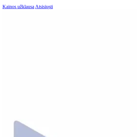
Kainos užklausa
Atsisiųsti