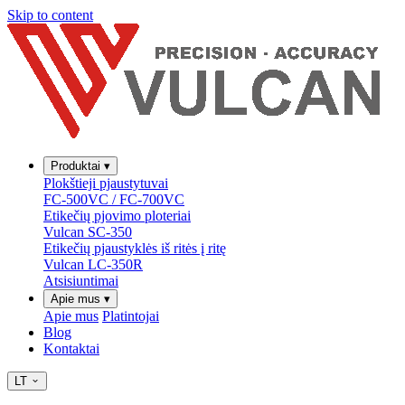
Skip to content
Produktai
▾
Plokštieji pjaustytuvai
FC-500VC / FC-700VC
Etikečių pjovimo ploteriai
Vulcan SC-350
Etikečių pjaustyklės iš ritės į ritę
Vulcan LC-350R
Atsisiuntimai
Apie mus
▾
Apie mus
Platintojai
Blog
Kontaktai
LT