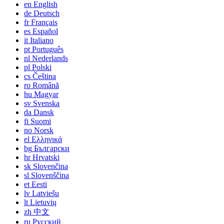
en
English
de
Deutsch
fr
Français
es
Español
it
Italiano
pt
Português
nl
Nederlands
pl
Polski
cs
Čeština
ro
Română
hu
Magyar
sv
Svenska
da
Dansk
fi
Suomi
no
Norsk
el
Ελληνικά
bg
Български
hr
Hrvatski
sk
Slovenčina
sl
Slovenščina
et
Eesti
lv
Latviešu
lt
Lietuvių
zh
中文
ru
Русский