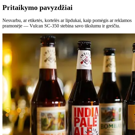
Pritaikymo pavyzdžiai
Nesvarbu, ar etiketės, kortelės ar lipdukai, kaip pomėgis ar reklamos
pramonėje — Vulcan SC-350 stebina savo tikslumu ir greičiu.