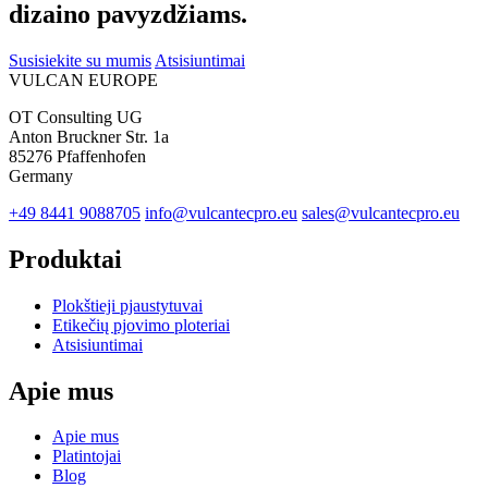
dizaino pavyzdžiams.
Susisiekite su mumis
Atsisiuntimai
VULCAN
EUROPE
OT Consulting UG
Anton Bruckner Str. 1a
85276 Pfaffenhofen
Germany
+49 8441 9088705
info@vulcantecpro.eu
sales@vulcantecpro.eu
Produktai
Plokštieji pjaustytuvai
Etikečių pjovimo ploteriai
Atsisiuntimai
Apie mus
Apie mus
Platintojai
Blog