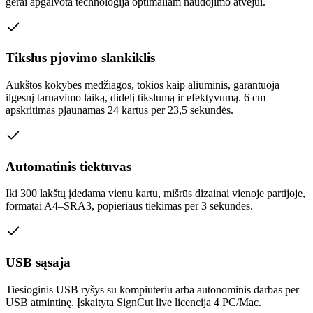
gerai apgalvota technologija optimaliam naudojimo atvejui.
Tikslus pjovimo slankiklis
Aukštos kokybės medžiagos, tokios kaip aliuminis, garantuoja
ilgesnį tarnavimo laiką, didelį tikslumą ir efektyvumą. 6 cm
apskritimas pjaunamas 24 kartus per 23,5 sekundės.
Automatinis tiektuvas
Iki 300 lakštų įdedama vienu kartu, mišrūs dizainai vienoje partijoje,
formatai A4–SRA3, popieriaus tiekimas per 3 sekundes.
USB sąsaja
Tiesioginis USB ryšys su kompiuteriu arba autonominis darbas per
USB atmintinę. Įskaityta SignCut live licencija 4 PC/Mac.