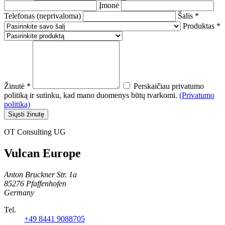
Įmonė
Telefonas (neprivaloma)
Šalis *
Produktas *
Žinutė *
Perskaičiau privatumo
politiką ir sutinku, kad mano duomenys būtų tvarkomi.
(Privatumo
politika)
Siųsti žinutę
OT Consulting UG
Vulcan Europe
Anton Bruckner Str. 1a
85276 Pfaffenhofen
Germany
Tel.
+49 8441 9088705