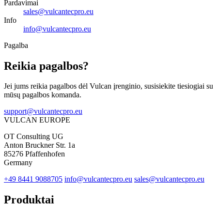
Pardavimai
sales@vulcantecpro.eu
Info
info@vulcantecpro.eu
Pagalba
Reikia pagalbos?
Jei jums reikia pagalbos dėl Vulcan įrenginio, susisiekite tiesiogiai su
mūsų pagalbos komanda.
support@vulcantecpro.eu
VULCAN
EUROPE
OT Consulting UG
Anton Bruckner Str. 1a
85276 Pfaffenhofen
Germany
+49 8441 9088705
info@vulcantecpro.eu
sales@vulcantecpro.eu
Produktai