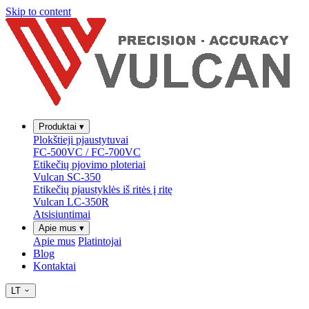
Skip to content
Produktai
▾
Plokštieji pjaustytuvai
FC-500VC / FC-700VC
Etikečių pjovimo ploteriai
Vulcan SC-350
Etikečių pjaustyklės iš ritės į ritę
Vulcan LC-350R
Atsisiuntimai
Apie mus
▾
Apie mus
Platintojai
Blog
Kontaktai
LT