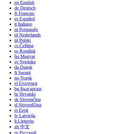
en
English
de
Deutsch
fr
Français
es
Español
it
Italiano
pt
Português
nl
Nederlands
pl
Polski
cs
Čeština
ro
Română
hu
Magyar
sv
Svenska
da
Dansk
fi
Suomi
no
Norsk
el
Ελληνικά
bg
Български
hr
Hrvatski
sk
Slovenčina
sl
Slovenščina
et
Eesti
lv
Latviešu
lt
Lietuvių
zh
中文
ru
Русский