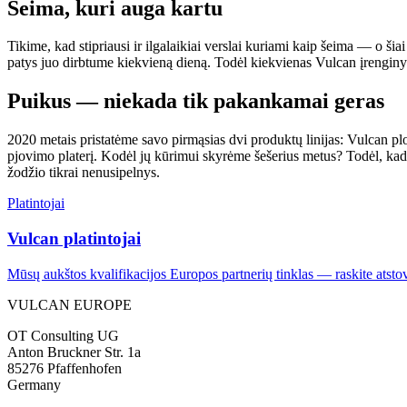
Šeima, kuri auga kartu
Tikime, kad stipriausi ir ilgalaikiai verslai kuriami kaip šeima — o šiai
patys juo dirbtume kiekvieną dieną. Todėl kiekvienas Vulcan įrenginys p
Puikus — niekada tik pakankamai geras
2020 metais pristatėme savo pirmąsias dvi produktų linijas: Vulcan pl
pjovimo platerį. Kodėl jų kūrimui skyrėme šešerius metus? Todėl, kad
žodžio tikrai nenusipelnys.
Platintojai
Vulcan platintojai
Mūsų aukštos kvalifikacijos Europos partnerių tinklas — raskite atstov
VULCAN
EUROPE
OT Consulting UG
Anton Bruckner Str. 1a
85276 Pfaffenhofen
Germany