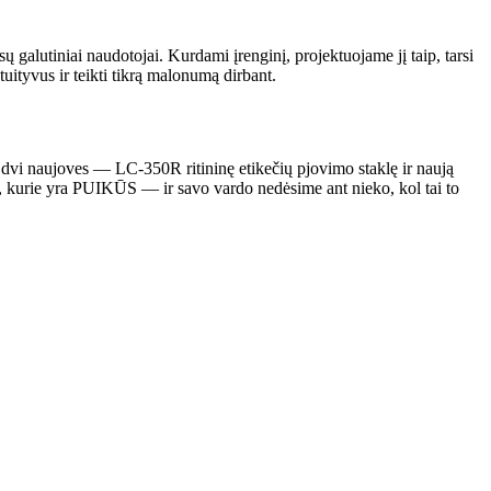
ūsų galutiniai naudotojai. Kurdami įrenginį, projektuojame jį taip, tarsi
tuityvus ir teikti tikrą malonumą dirbant.
r dvi naujoves — LC-350R ritininę etikečių pjovimo staklę ir naują
s, kurie yra PUIKŪS — ir savo vardo nedėsime ant nieko, kol tai to