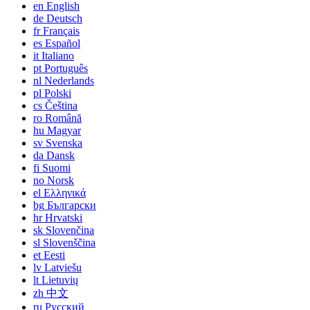
en
English
de
Deutsch
fr
Français
es
Español
it
Italiano
pt
Português
nl
Nederlands
pl
Polski
cs
Čeština
ro
Română
hu
Magyar
sv
Svenska
da
Dansk
fi
Suomi
no
Norsk
el
Ελληνικά
bg
Български
hr
Hrvatski
sk
Slovenčina
sl
Slovenščina
et
Eesti
lv
Latviešu
lt
Lietuvių
zh
中文
ru
Русский