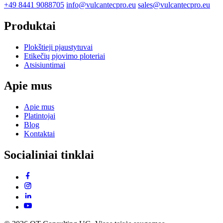
+49 8441 9088705
info@vulcantecpro.eu
sales@vulcantecpro.eu
Produktai
Plokštieji pjaustytuvai
Etikečių pjovimo ploteriai
Atsisiuntimai
Apie mus
Apie mus
Platintojai
Blog
Kontaktai
Socialiniai tinklai