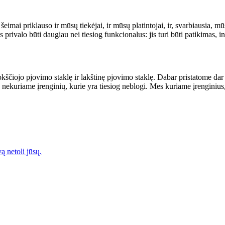
 šeimai priklauso ir mūsų tiekėjai, ir mūsų platintojai, ir, svarbiausia, m
rivalo būti daugiau nei tiesiog funkcionalus: jis turi būti patikimas, in
okščiojo pjovimo staklę ir lakštinę pjovimo staklę. Dabar pristatome da
 nekuriame įrenginių, kurie yra tiesiog neblogi. Mes kuriame įrenginiu
ą netoli jūsų.