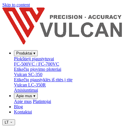
Skip to content
Produktai
▾
Plokštieji pjaustytuvai
FC-500VC / FC-700VC
Etikečių pjovimo ploteriai
Vulcan SC-350
Etikečių pjaustyklės iš ritės į ritę
Vulcan LC-350R
Atsisiuntimai
Apie mus
▾
Apie mus
Platintojai
Blog
Kontaktai
LT