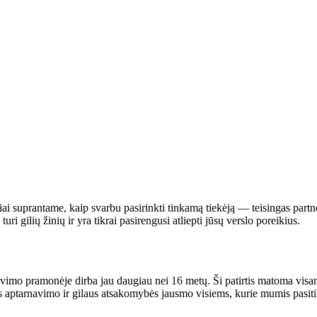
i suprantame, kaip svarbu pasirinkti tinkamą tiekėją — teisingas partne
ri gilių žinių ir yra tikrai pasirengusi atliepti jūsų verslo poreikius.
vimo pramonėje dirba jau daugiau nei 16 metų. Ši patirtis matoma visam
s aptarnavimo ir gilaus atsakomybės jausmo visiems, kurie mumis pasiti