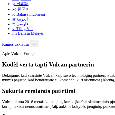
ja
日本語
ko
한국어
id
Bahasa Indonesia
ar
العربية
fa
فارسی
vi
Tiếng Việt
ms
Bahasa Melayu
Kainos užklausa
Apie Vulcan Europe
Kodėl verta tapti Vulcan partneriu
Dėkojame, kad svarstote Vulcan kaip savo technologijų partnerį. Puikia
mumis pajusite, kad bendraujate su komanda, kuri orientuota į klientą, tu
Sukurta remiantis patirtimi
Vulcan įkurta 2018 metais komandos, kurios įkūrėjai skaitmeninio pjo
kurių niekada nenustumiame į šalį: aukštos kokybės įrenginių, puikau