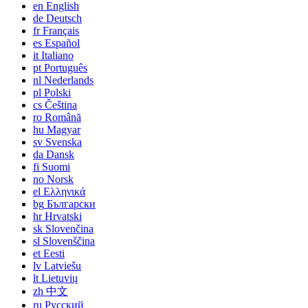
en
English
de
Deutsch
fr
Français
es
Español
it
Italiano
pt
Português
nl
Nederlands
pl
Polski
cs
Čeština
ro
Română
hu
Magyar
sv
Svenska
da
Dansk
fi
Suomi
no
Norsk
el
Ελληνικά
bg
Български
hr
Hrvatski
sk
Slovenčina
sl
Slovenščina
et
Eesti
lv
Latviešu
lt
Lietuvių
zh
中文
ru
Русский