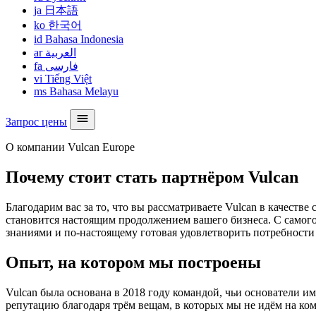
ja
日本語
ko
한국어
id
Bahasa Indonesia
ar
العربية
fa
فارسی
vi
Tiếng Việt
ms
Bahasa Melayu
Запрос цены
О компании Vulcan Europe
Почему стоит стать партнёром Vulcan
Благодарим вас за то, что вы рассматриваете Vulcan в качест
становится настоящим продолжением вашего бизнеса. С самого 
знаниями и по-настоящему готовая удовлетворить потребности
Опыт, на котором мы построены
Vulcan была основана в 2018 году командой, чьи основатели им
репутацию благодаря трём вещам, в которых мы не идём на ко