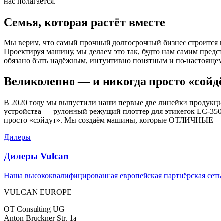
нас полагается.
Семья, которая растёт вместе
Мы верим, что самый прочный долгосрочный бизнес строится п
Проектируя машину, мы делаем это так, будто нам самим пред
обязано быть надёжным, интуитивно понятным и по-настоящем
Великолепно — и никогда просто «сойд
В 2020 году мы выпустили наши первые две линейки продукци
устройства — рулонный режущий плоттер для этикеток LC-350R
просто «сойдут». Мы создаём машины, которые ОТЛИЧНЫЕ — и н
Дилеры
Дилеры Vulcan
Наша высококвалифицированная европейская партнёрская сеть
VULCAN
EUROPE
OT Consulting UG
Anton Bruckner Str. 1a