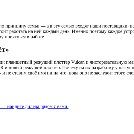
о принципу семьи — а в эту семью входят наши поставщики, на
стоит работать на ней каждый день. Именно поэтому каждое уст
у приятным в работе.
ёт»
и: планшетный режущий плоттер Vulcan и листорезательную маш
 и новый режущий плоттер. Почему на их разработку у нас ушл
е ставим своё имя ни на что, пока оно не заслужит этого сло
 — найдите дилера рядом с вами.