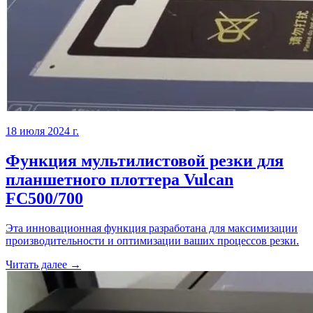
18 июля 2024 г.
Функция мультилистовой резки для
планшетного плоттера Vulcan
FC500/700
Эта инновационная функция разработана для максимизации
производительности и оптимизации ваших процессов резки.
Читать далее →