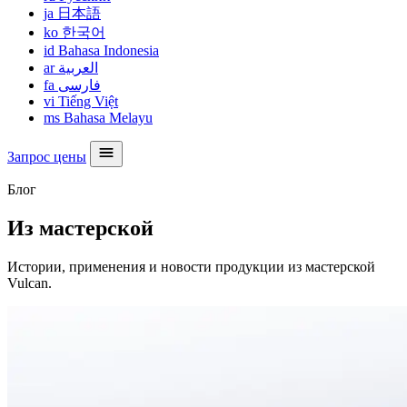
ja
日本語
ko
한국어
id
Bahasa Indonesia
ar
العربية
fa
فارسی
vi
Tiếng Việt
ms
Bahasa Melayu
Запрос цены
Блог
Из мастерской
Истории, применения и новости продукции из мастерской
Vulcan.