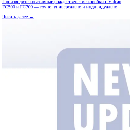
Производите креативные рождественские коробки с Vulcan
FC500 и FC700 — точно, универсально и индивидуально
Читать далее →