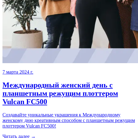
7 марта 2024 г.
Международный женский день с
планшетным режущим плоттером
Vulcan FC500
Создавайте уникальные украшения к Международному
женскому дню креативным способом с планшетным режущим
плоттером Vulcan FC500!
Читать далее →