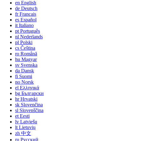
en
English
de
Deutsch
fr
Français
es
Español
it
Italiano
pt
Português
nl
Nederlands
pl
Polski
cs
Čeština
ro
Română
hu
Magyar
sv
Svenska
da
Dansk
fi
Suomi
no
Norsk
el
Ελληνικά
bg
Български
hr
Hrvatski
sk
Slovenčina
sl
Slovenščina
et
Eesti
lv
Latviešu
lt
Lietuvių
zh
中文
ru
Русский