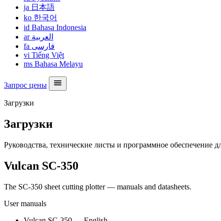
ja
日本語
ko
한국어
id
Bahasa Indonesia
ar
العربية
fa
فارسی
vi
Tiếng Việt
ms
Bahasa Melayu
Запрос цены
Загрузки
Загрузки
Руководства, технические листы и программное обеспечение дл
Vulcan SC-350
The SC-350 sheet cutting plotter — manuals and datasheets.
User manuals
Vulcan SC-350 — English