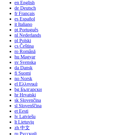
en
English
de
Deutsch
fr
Français
es
Español
it
Italiano
pt
Português
nl
Nederlands
pl
Polski
cs
Čeština
ro
Română
hu
Magyar
sv
Svenska
da
Dansk
fi
Suomi
no
Norsk
el
Ελληνικά
bg
Български
hr
Hrvatski
sk
Slovenčina
sl
Slovenščina
et
Eesti
lv
Latviešu
lt
Lietuvių
zh
中文
ru
Русский