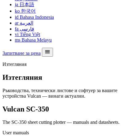
ja
日本語
ko
한국어
id
Bahasa Indonesia
ar
العربية
fa
فارسی
vi
Tiếng Việt
ms
Bahasa Melayu
Запитване за цена
Изтегляния
Изтегляния
Ръководства, технически листове и софтуер за вашите
устройства Vulcan — винаги актуални.
Vulcan SC-350
The SC-350 sheet cutting plotter — manuals and datasheets.
User manuals