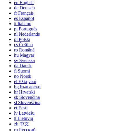
en
English
de
Deutsch
fr
Français
es
Español
it
Italiano
pt
Português
nl
Nederlands
pl
Polski
cs
Čeština
ro
Română
hu
Magyar
sv
Svenska
da
Dansk
fi
Suomi
no
Norsk
el
Ελληνικά
bg
Български
hr
Hrvatski
sk
Slovenčina
sl
Slovenščina
et
Eesti
lv
Latviešu
lt
Lietuvių
zh
中文
ru
Русский