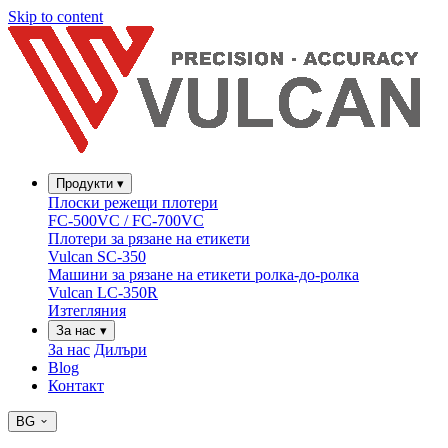
Skip to content
Продукти
▾
Плоски режещи плотери
FC-500VC / FC-700VC
Плотери за рязане на етикети
Vulcan SC-350
Машини за рязане на етикети ролка-до-ролка
Vulcan LC-350R
Изтегляния
За нас
▾
За нас
Дилъри
Blog
Контакт
BG