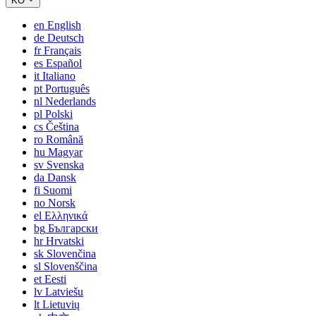
KO
en
English
de
Deutsch
fr
Français
es
Español
it
Italiano
pt
Português
nl
Nederlands
pl
Polski
cs
Čeština
ro
Română
hu
Magyar
sv
Svenska
da
Dansk
fi
Suomi
no
Norsk
el
Ελληνικά
bg
Български
hr
Hrvatski
sk
Slovenčina
sl
Slovenščina
et
Eesti
lv
Latviešu
lt
Lietuvių