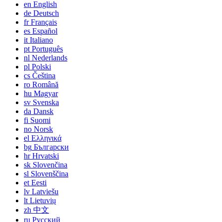
en
English
de
Deutsch
fr
Français
es
Español
it
Italiano
pt
Português
nl
Nederlands
pl
Polski
cs
Čeština
ro
Română
hu
Magyar
sv
Svenska
da
Dansk
fi
Suomi
no
Norsk
el
Ελληνικά
bg
Български
hr
Hrvatski
sk
Slovenčina
sl
Slovenščina
et
Eesti
lv
Latviešu
lt
Lietuvių
zh
中文
ru
Русский