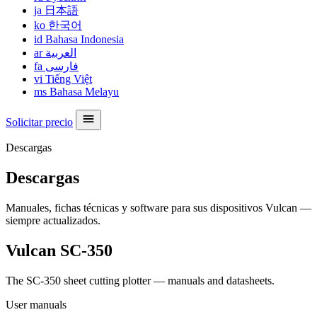
ja
日本語
ko
한국어
id
Bahasa Indonesia
ar
العربية
fa
فارسی
vi
Tiếng Việt
ms
Bahasa Melayu
Solicitar precio
Descargas
Descargas
Manuales, fichas técnicas y software para sus dispositivos Vulcan —
siempre actualizados.
Vulcan SC-350
The SC-350 sheet cutting plotter — manuals and datasheets.
User manuals