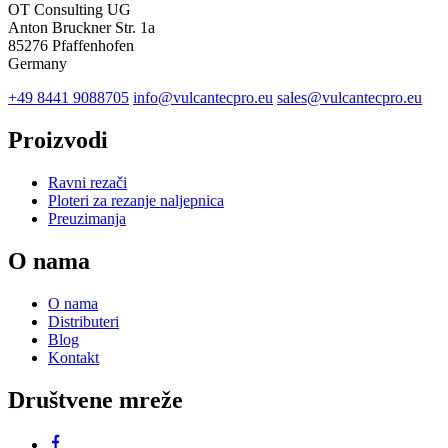
OT Consulting UG
Anton Bruckner Str. 1a
85276 Pfaffenhofen
Germany
+49 8441 9088705
info@vulcantecpro.eu
sales@vulcantecpro.eu
Proizvodi
Ravni rezači
Ploteri za rezanje naljepnica
Preuzimanja
O nama
O nama
Distributeri
Blog
Kontakt
Društvene mreže