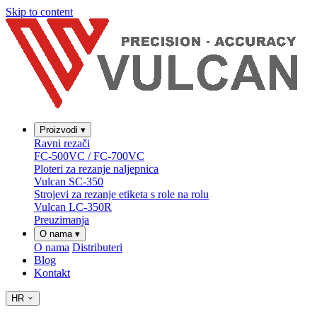
Skip to content
Proizvodi
▾
Ravni rezači
FC-500VC / FC-700VC
Ploteri za rezanje naljepnica
Vulcan SC-350
Strojevi za rezanje etiketa s role na rolu
Vulcan LC-350R
Preuzimanja
O nama
▾
O nama
Distributeri
Blog
Kontakt
HR