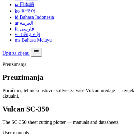
ja
日本語
ko
한국어
id
Bahasa Indonesia
ar
العربية
fa
فارسی
vi
Tiếng Việt
ms
Bahasa Melayu
Upit za cijenu
Preuzimanja
Preuzimanja
Priručnici, tehnički listovi i softver za vaše Vulcan uređaje — uvijek
aktualni.
Vulcan SC-350
The SC-350 sheet cutting plotter — manuals and datasheets.
User manuals