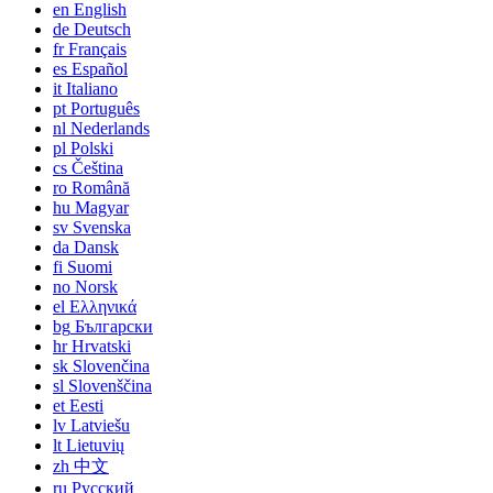
en
English
de
Deutsch
fr
Français
es
Español
it
Italiano
pt
Português
nl
Nederlands
pl
Polski
cs
Čeština
ro
Română
hu
Magyar
sv
Svenska
da
Dansk
fi
Suomi
no
Norsk
el
Ελληνικά
bg
Български
hr
Hrvatski
sk
Slovenčina
sl
Slovenščina
et
Eesti
lv
Latviešu
lt
Lietuvių
zh
中文
ru
Русский