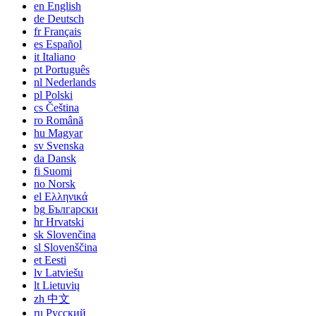
en
English
de
Deutsch
fr
Français
es
Español
it
Italiano
pt
Português
nl
Nederlands
pl
Polski
cs
Čeština
ro
Română
hu
Magyar
sv
Svenska
da
Dansk
fi
Suomi
no
Norsk
el
Ελληνικά
bg
Български
hr
Hrvatski
sk
Slovenčina
sl
Slovenščina
et
Eesti
lv
Latviešu
lt
Lietuvių
zh
中文
ru
Русский