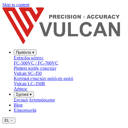
Skip to content
Προϊόντα
▾
Επίπεδοι κόπτες
FC-500VC / FC-700VC
Plotters κοπής ετικετών
Vulcan SC-350
Κοπτικά ετικετών ρολό-σε-ρολό
Vulcan LC-350R
Λήψεις
Σχετικά
▾
Σχετικά
Αντιπρόσωποι
Blog
Επικοινωνία
EL