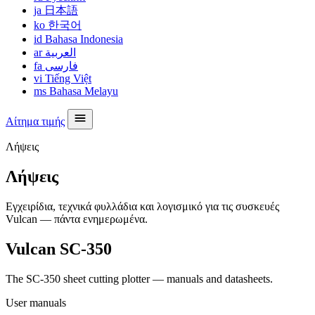
ja
日本語
ko
한국어
id
Bahasa Indonesia
ar
العربية
fa
فارسی
vi
Tiếng Việt
ms
Bahasa Melayu
Αίτημα τιμής
Λήψεις
Λήψεις
Εγχειρίδια, τεχνικά φυλλάδια και λογισμικό για τις συσκευές
Vulcan — πάντα ενημερωμένα.
Vulcan SC-350
The SC-350 sheet cutting plotter — manuals and datasheets.
User manuals