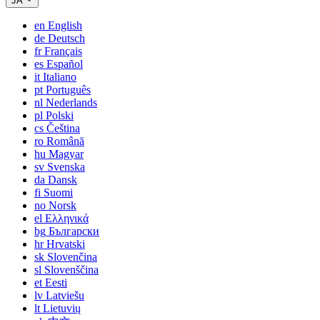
JA
en
English
de
Deutsch
fr
Français
es
Español
it
Italiano
pt
Português
nl
Nederlands
pl
Polski
cs
Čeština
ro
Română
hu
Magyar
sv
Svenska
da
Dansk
fi
Suomi
no
Norsk
el
Ελληνικά
bg
Български
hr
Hrvatski
sk
Slovenčina
sl
Slovenščina
et
Eesti
lv
Latviešu
lt
Lietuvių