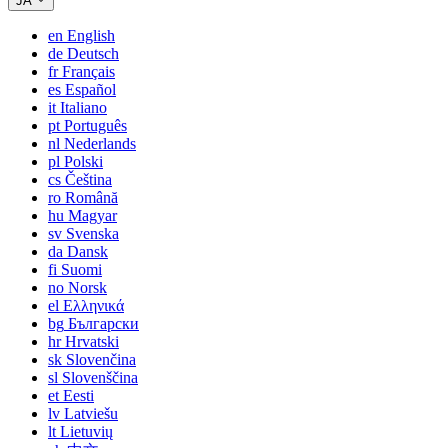
JA
en
English
de
Deutsch
fr
Français
es
Español
it
Italiano
pt
Português
nl
Nederlands
pl
Polski
cs
Čeština
ro
Română
hu
Magyar
sv
Svenska
da
Dansk
fi
Suomi
no
Norsk
el
Ελληνικά
bg
Български
hr
Hrvatski
sk
Slovenčina
sl
Slovenščina
et
Eesti
lv
Latviešu
lt
Lietuvių