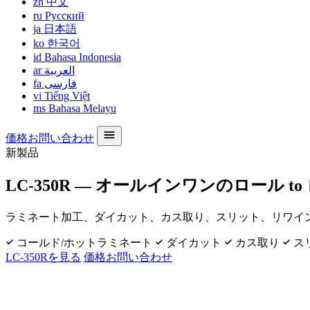
zh
中文
ru
Русский
ja
日本語
ko
한국어
id
Bahasa Indonesia
ar
العربية
fa
فارسی
vi
Tiếng Việt
ms
Bahasa Melayu
価格お問い合わせ
新製品
LC-350R — オールインワンのロール 
ラミネート加工、ダイカット、カス取り、スリット、リワインドを
コールド/ホットラミネート
ダイカット
カス取り
ス
LC-350Rを見る
価格お問い合わせ