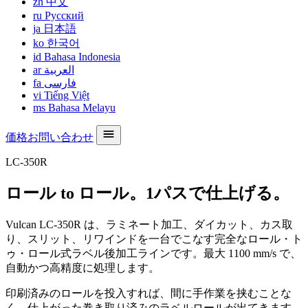
zh
中文
ru
Русский
ja
日本語
ko
한국어
id
Bahasa Indonesia
ar
العربية
fa
فارسی
vi
Tiếng Việt
ms
Bahasa Melayu
価格お問い合わせ
LC-350R
ロール to ロール。1パスで仕上げる。
Vulcan LC-350R は、ラミネート加工、ダイカット、カス取
り、スリット、リワインドを一台でこなす完全なロール・ト
ゥ・ロール式ラベル後加工ラインです。最大 1100 mm/s で、
自動かつ高精度に処理します。
印刷済みのロールを投入すれば、間に手作業を挟むことな
く、仕上がった巻き取り済みのラベルロールが出てきます。