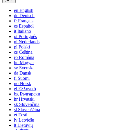
JA
en
English
de
Deutsch
fr
Français
es
Español
it
Italiano
pt
Português
nl
Nederlands
pl
Polski
cs
Čeština
ro
Română
hu
Magyar
sv
Svenska
da
Dansk
fi
Suomi
no
Norsk
el
Ελληνικά
bg
Български
hr
Hrvatski
sk
Slovenčina
sl
Slovenščina
et
Eesti
lv
Latviešu
lt
Lietuvių