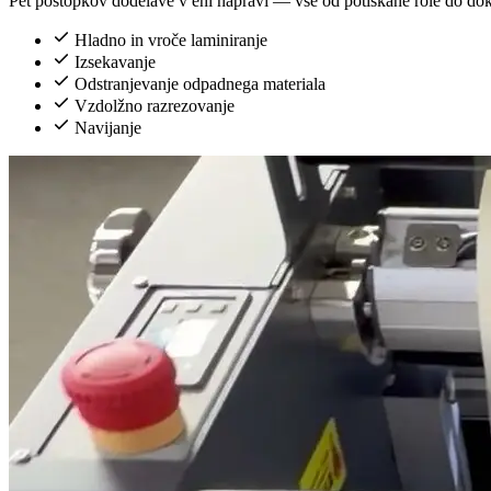
Pet postopkov dodelave v eni napravi — vse od potiskane role do dokon
Hladno in vroče laminiranje
Izsekavanje
Odstranjevanje odpadnega materiala
Vzdolžno razrezovanje
Navijanje