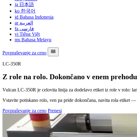
ja
日本語
ko
한국어
id
Bahasa Indonesia
ar
العربية
fa
فارسی
vi
Tiếng Việt
ms
Bahasa Melayu
Povpraševanje za ceno
LC-350R
Z role na rolo. Dokončano v enem prehodu
Vulcan LC-350R je celovita linija za dodelavo etiket iz role v rolo: 
Vstavite potiskano rolo, ven pa pride dokončana, navita rola etiket 
Povpraševanje za ceno
Prenesi