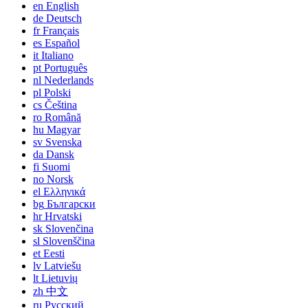
en
English
de
Deutsch
fr
Français
es
Español
it
Italiano
pt
Português
nl
Nederlands
pl
Polski
cs
Čeština
ro
Română
hu
Magyar
sv
Svenska
da
Dansk
fi
Suomi
no
Norsk
el
Ελληνικά
bg
Български
hr
Hrvatski
sk
Slovenčina
sl
Slovenščina
et
Eesti
lv
Latviešu
lt
Lietuvių
zh
中文
ru
Русский