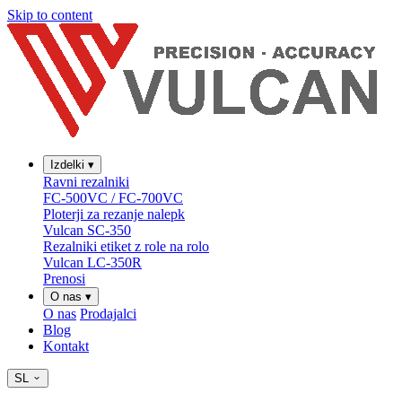
Skip to content
Izdelki
▾
Ravni rezalniki
FC-500VC / FC-700VC
Ploterji za rezanje nalepk
Vulcan SC-350
Rezalniki etiket z role na rolo
Vulcan LC-350R
Prenosi
O nas
▾
O nas
Prodajalci
Blog
Kontakt
SL