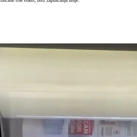
čane role etiket, brez zapuščanja linije.