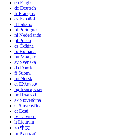
en
English
de
Deutsch
fr
Français
es
Español
it
Italiano
pt
Português
nl
Nederlands
pl
Polski
cs
Čeština
ro
Română
hu
Magyar
sv
Svenska
da
Dansk
fi
Suomi
no
Norsk
el
Ελληνικά
bg
Български
hr
Hrvatski
sk
Slovenčina
sl
Slovenščina
et
Eesti
lv
Latviešu
lt
Lietuvių
zh
中文
ru
Русский