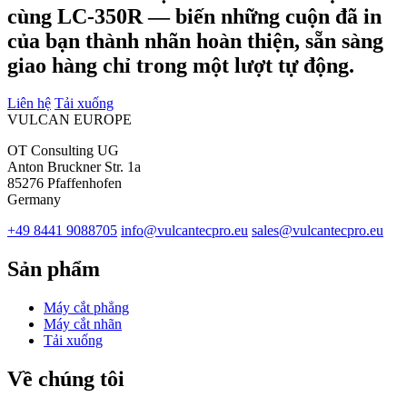
cùng LC-350R — biến những cuộn đã in
của bạn thành nhãn hoàn thiện, sẵn sàng
giao hàng chỉ trong một lượt tự động.
Liên hệ
Tải xuống
VULCAN
EUROPE
OT Consulting UG
Anton Bruckner Str. 1a
85276 Pfaffenhofen
Germany
+49 8441 9088705
info@vulcantecpro.eu
sales@vulcantecpro.eu
Sản phẩm
Máy cắt phẳng
Máy cắt nhãn
Tải xuống
Về chúng tôi