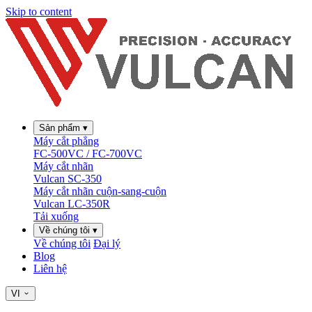
Skip to content
Sản phẩm
▾
Máy cắt phẳng
FC-500VC / FC-700VC
Máy cắt nhãn
Vulcan SC-350
Máy cắt nhãn cuộn-sang-cuộn
Vulcan LC-350R
Tải xuống
Về chúng tôi
▾
Về chúng tôi
Đại lý
Blog
Liên hệ
VI