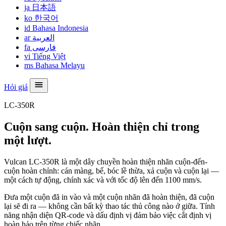
ja
日本語
ko
한국어
id
Bahasa Indonesia
ar
العربية
fa
فارسی
vi
Tiếng Việt
ms
Bahasa Melayu
Hỏi giá
LC-350R
Cuộn sang cuộn. Hoàn thiện chỉ trong
một lượt.
Vulcan LC-350R là một dây chuyền hoàn thiện nhãn cuộn-đến-
cuộn hoàn chỉnh: cán màng, bế, bóc lề thừa, xả cuộn và cuộn lại —
một cách tự động, chính xác và với tốc độ lên đến 1100 mm/s.
Đưa một cuộn đã in vào và một cuộn nhãn đã hoàn thiện, đã cuộn
lại sẽ đi ra — không cần bất kỳ thao tác thủ công nào ở giữa. Tính
năng nhận diện QR-code và dấu định vị đảm bảo việc cắt định vị
hoàn hảo trên từng chiếc nhãn.