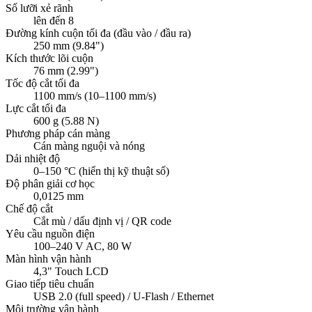
Số lưỡi xẻ rãnh
lên đến 8
Đường kính cuộn tối đa (đầu vào / đầu ra)
250 mm (9.84")
Kích thước lõi cuộn
76 mm (2.99")
Tốc độ cắt tối đa
1100 mm/s (10–1100 mm/s)
Lực cắt tối đa
600 g (5.88 N)
Phương pháp cán màng
Cán màng nguội và nóng
Dải nhiệt độ
0–150 °C (hiển thị kỹ thuật số)
Độ phân giải cơ học
0,0125 mm
Chế độ cắt
Cắt mù / dấu định vị / QR code
Yêu cầu nguồn điện
100–240 V AC, 80 W
Màn hình vận hành
4,3" Touch LCD
Giao tiếp tiêu chuẩn
USB 2.0 (full speed) / U-Flash / Ethernet
Môi trường vận hành