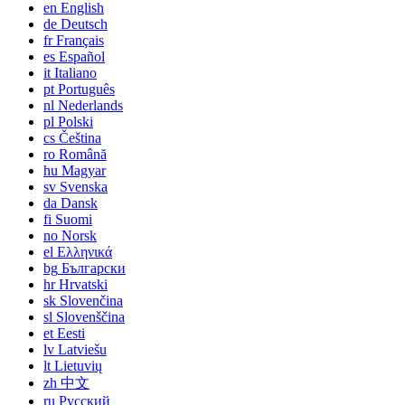
en
English
de
Deutsch
fr
Français
es
Español
it
Italiano
pt
Português
nl
Nederlands
pl
Polski
cs
Čeština
ro
Română
hu
Magyar
sv
Svenska
da
Dansk
fi
Suomi
no
Norsk
el
Ελληνικά
bg
Български
hr
Hrvatski
sk
Slovenčina
sl
Slovenščina
et
Eesti
lv
Latviešu
lt
Lietuvių
zh
中文
ru
Русский