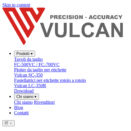
Skip to content
Prodotti
▾
Tavoli da taglio
FC-500VC / FC-700VC
Plotter da taglio per etichette
Vulcan SC-350
Fustellatrici per etichette rotolo a rotolo
Vulcan LC-350R
Download
Chi siamo
▾
Chi siamo
Rivenditori
Blog
Contatti
IT