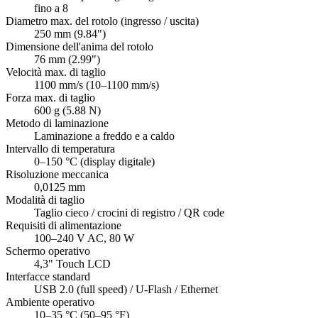
fino a 8
Diametro max. del rotolo (ingresso / uscita)
250 mm (9.84")
Dimensione dell'anima del rotolo
76 mm (2.99")
Velocità max. di taglio
1100 mm/s (10–1100 mm/s)
Forza max. di taglio
600 g (5.88 N)
Metodo di laminazione
Laminazione a freddo e a caldo
Intervallo di temperatura
0–150 °C (display digitale)
Risoluzione meccanica
0,0125 mm
Modalità di taglio
Taglio cieco / crocini di registro / QR code
Requisiti di alimentazione
100–240 V AC, 80 W
Schermo operativo
4,3" Touch LCD
Interfacce standard
USB 2.0 (full speed) / U-Flash / Ethernet
Ambiente operativo
10–35 °C (50–95 °F)