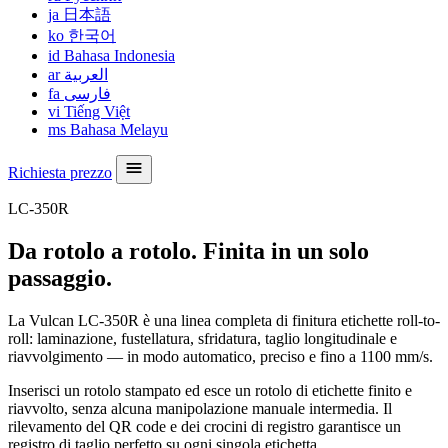
ja
日本語
ko
한국어
id
Bahasa Indonesia
ar
العربية
fa
فارسی
vi
Tiếng Việt
ms
Bahasa Melayu
Richiesta prezzo
LC-350R
Da rotolo a rotolo. Finita in un solo
passaggio.
La Vulcan LC-350R è una linea completa di finitura etichette roll-to-
roll: laminazione, fustellatura, sfridatura, taglio longitudinale e
riavvolgimento — in modo automatico, preciso e fino a 1100 mm/s.
Inserisci un rotolo stampato ed esce un rotolo di etichette finito e
riavvolto, senza alcuna manipolazione manuale intermedia. Il
rilevamento del QR code e dei crocini di registro garantisce un
registro di taglio perfetto su ogni singola etichetta.