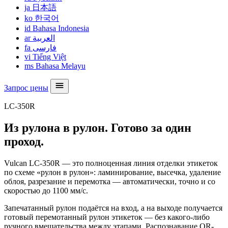
ja
日本語
ko
한국어
id
Bahasa Indonesia
ar
العربية
fa
فارسی
vi
Tiếng Việt
ms
Bahasa Melayu
Запрос цены
LC-350R
Из рулона в рулон. Готово за один
проход.
Vulcan LC-350R — это полноценная линия отделки этикеток
по схеме «рулон в рулон»: ламинирование, высечка, удаление
облоя, разрезание и перемотка — автоматически, точно и со
скоростью до 1100 мм/с.
Запечатанный рулон подаётся на вход, а на выходе получается
готовый перемотанный рулон этикеток — без какого-либо
ручного вмешательства между этапами. Распознавание QR-