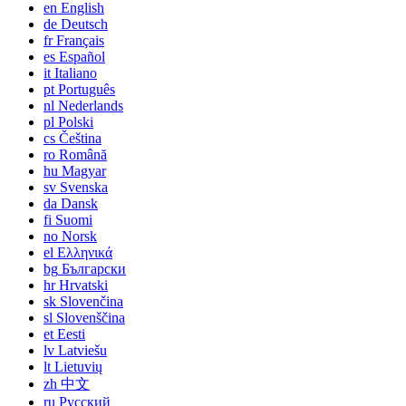
en
English
de
Deutsch
fr
Français
es
Español
it
Italiano
pt
Português
nl
Nederlands
pl
Polski
cs
Čeština
ro
Română
hu
Magyar
sv
Svenska
da
Dansk
fi
Suomi
no
Norsk
el
Ελληνικά
bg
Български
hr
Hrvatski
sk
Slovenčina
sl
Slovenščina
et
Eesti
lv
Latviešu
lt
Lietuvių
zh
中文
ru
Русский