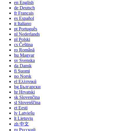
en
English
de
Deutsch
fr
Français
es
Español
it
Italiano
pt
Português
nl
Nederlands
pl
Polski
cs
Čeština
ro
Română
hu
Magyar
sv
Svenska
da
Dansk
fi
Suomi
no
Norsk
el
Ελληνικά
bg
Български
hr
Hrvatski
sk
Slovenčina
sl
Slovenščina
et
Eesti
lv
Latviešu
lt
Lietuvių
zh
中文
ru
Русский