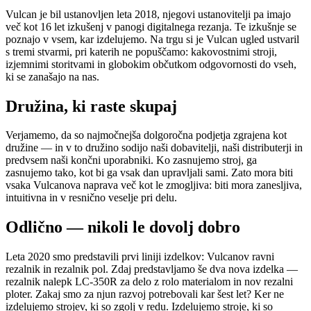
Vulcan je bil ustanovljen leta 2018, njegovi ustanovitelji pa imajo
več kot 16 let izkušenj v panogi digitalnega rezanja. Te izkušnje se
poznajo v vsem, kar izdelujemo. Na trgu si je Vulcan ugled ustvaril
s tremi stvarmi, pri katerih ne popuščamo: kakovostnimi stroji,
izjemnimi storitvami in globokim občutkom odgovornosti do vseh,
ki se zanašajo na nas.
Družina, ki raste skupaj
Verjamemo, da so najmočnejša dolgoročna podjetja zgrajena kot
družine — in v to družino sodijo naši dobavitelji, naši distributerji in
predvsem naši končni uporabniki. Ko zasnujemo stroj, ga
zasnujemo tako, kot bi ga vsak dan upravljali sami. Zato mora biti
vsaka Vulcanova naprava več kot le zmogljiva: biti mora zanesljiva,
intuitivna in v resnično veselje pri delu.
Odlično — nikoli le dovolj dobro
Leta 2020 smo predstavili prvi liniji izdelkov: Vulcanov ravni
rezalnik in rezalnik pol. Zdaj predstavljamo še dva nova izdelka —
rezalnik nalepk LC-350R za delo z rolo materialom in nov rezalni
ploter. Zakaj smo za njun razvoj potrebovali kar šest let? Ker ne
izdelujemo strojev, ki so zgolj v redu. Izdelujemo stroje, ki so