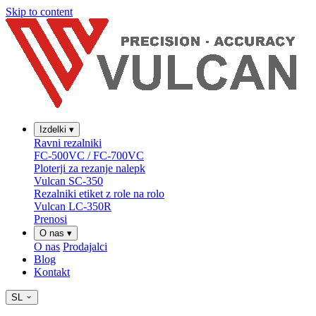
Skip to content
Izdelki
▾
Ravni rezalniki
FC-500VC / FC-700VC
Ploterji za rezanje nalepk
Vulcan SC-350
Rezalniki etiket z role na rolo
Vulcan LC-350R
Prenosi
O nas
▾
O nas
Prodajalci
Blog
Kontakt
SL