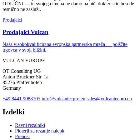
ODLIČNI — in svojega imena ne damo na nič, dokler si te besede
resnično ne zasluži.
Prodajalci
Prodajalci Vulcan
Naša visokokvalificirana evropska partnerska mreža — poiščite
trgovca v svoji bližini.
VULCAN
EUROPE
OT Consulting UG
Anton Bruckner Str. 1a
85276 Pfaffenhofen
Germany
+49 8441 9088705
info@vulcantecpro.eu
sales@vulcantecpro.eu
Izdelki
Ravni rezalniki
Ploterji za rezanje nalepk
Prenosi