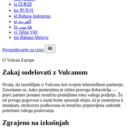
ja
日本語
ko
한국어
id
Bahasa Indonesia
ar
العربية
fa
فارسی
vi
Tiếng Việt
ms
Bahasa Melayu
Povpraševanje za ceno
O Vulcan Europe
Zakaj sodelovati z Vulcanom
Hvala, da razmišljate o Vulcanu kot svojem tehnološkem partnerju.
Zavedamo se, kako pomembna je izbira pravega dobavitelja —
pravi partner postane resnično podaljšana roka vašega podjetja. Že
od prvega pogovora z nami boste spoznali ekipo, ki je usmerjena k
strankam, strokovno podkovana in resnično pripravljena zadostiti
potrebam vašega poslovanja.
Zgrajeno na izkušnjah