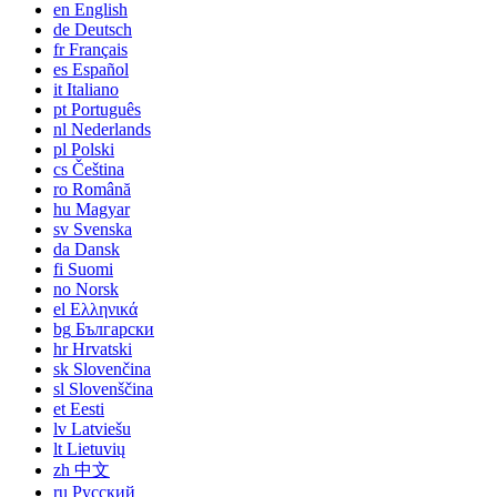
en
English
de
Deutsch
fr
Français
es
Español
it
Italiano
pt
Português
nl
Nederlands
pl
Polski
cs
Čeština
ro
Română
hu
Magyar
sv
Svenska
da
Dansk
fi
Suomi
no
Norsk
el
Ελληνικά
bg
Български
hr
Hrvatski
sk
Slovenčina
sl
Slovenščina
et
Eesti
lv
Latviešu
lt
Lietuvių
zh
中文
ru
Русский