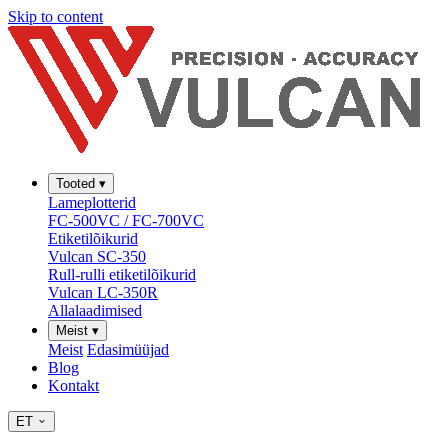
Skip to content
Tooted
▾
Lameplotterid
FC-500VC / FC-700VC
Etiketilõikurid
Vulcan SC-350
Rull-rulli etiketilõikurid
Vulcan LC-350R
Allalaadimised
Meist
▾
Meist
Edasimüüjad
Blog
Kontakt
ET