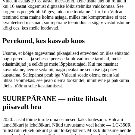
Vulcani asutas 2018. aastal meeskond, kelle asutajatel on rohkem
kui 16 aastat kogemust digitaalse lõikustehnika valdkonnas. See
kogemus peegeldub kõiges, mida me toodame. Turul on Vulcan
teeninud oma maine kolme asjaga, milles me kompromisse ei tee:
kvaliteetsed masinad, suurepärane teenindus ja sügav vastutustunne
kõigi ees, kes meile loodavad.
Perekond, kes kasvab koos
Usume, et kõige tugevamad pikaajalised ettevõtted on üles ehitatud
nagu pered — ja sellesse peresse kuuluvad meie tarnijad, meie
edasimüüjad ja eelkõige meie lõppkasutajad. Kui me masinat
kavandame, teeme seda nii, nagu peaksime seda ise iga päev
kasutama. Sellepärast peab iga Vulcani seade olema enam kui
lihtsalt võimekas: see peab olema töökindel, intuitiivne ja pakkuma
tõelist rõõmu selle kasutamisest.
SUUREPÄRANE — mitte lihtsalt
piisavalt hea
2020. aastal tõime turule oma esimesed kaks tootesarja: Vulcani
lamelõikuri ja lehelõikuri. Nüüd tutvustame veel kahte — LC-350R
rullist rulli etiketilõikurit ja uut lõikeplotterit. Miks kulutasime nende