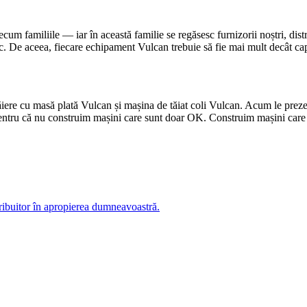
 familiile — iar în această familie se regăsesc furnizorii noștri, distribu
 De aceea, fiecare echipament Vulcan trebuie să fie mai mult decât capabil:
tăiere cu masă plată Vulcan și mașina de tăiat coli Vulcan. Acum le prez
tăm? Pentru că nu construim mașini care sunt doar OK. Construim mașin
tribuitor în apropierea dumneavoastră.