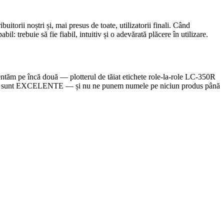
itorii noștri și, mai presus de toate, utilizatorii finali. Când
 trebuie să fie fiabil, intuitiv și o adevărată plăcere în utilizare.
entăm pe încă două — plotterul de tăiat etichete role-la-role LC-350R
i care sunt EXCELENTE — și nu ne punem numele pe niciun produs până