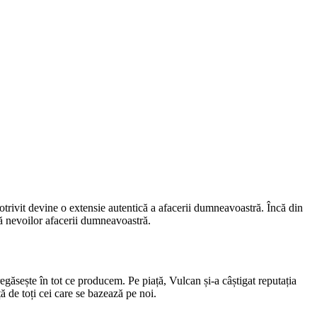
otrivit devine o extensie autentică a afacerii dumneavoastră. Încă din
dă nevoilor afacerii dumneavoastră.
regăsește în tot ce producem. Pe piață, Vulcan și-a câștigat reputația
ță de toți cei care se bazează pe noi.