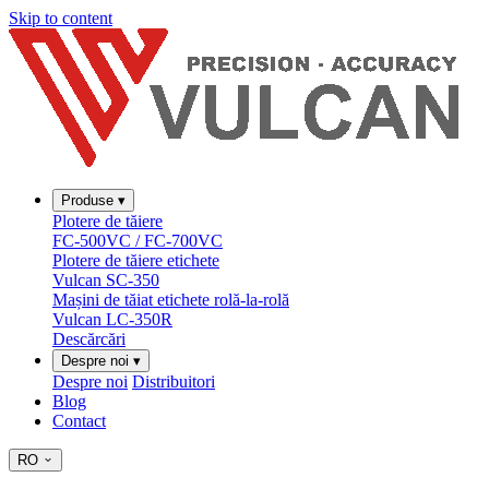
Skip to content
Produse
▾
Plotere de tăiere
FC-500VC / FC-700VC
Plotere de tăiere etichete
Vulcan SC-350
Mașini de tăiat etichete rolă-la-rolă
Vulcan LC-350R
Descărcări
Despre noi
▾
Despre noi
Distribuitori
Blog
Contact
RO