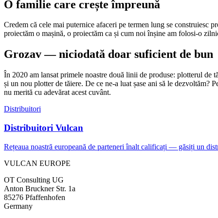
O familie care crește împreună
Credem că cele mai puternice afaceri pe termen lung se construiesc precum
proiectăm o mașină, o proiectăm ca și cum noi înșine am folosi-o zilnic.
Grozav — niciodată doar suficient de bun
În 2020 am lansat primele noastre două linii de produse: plotterul de 
și un nou plotter de tăiere. De ce ne-a luat șase ani să le dezvol
nu merită cu adevărat acest cuvânt.
Distribuitori
Distribuitori Vulcan
Rețeaua noastră europeană de parteneri înalt calificați — găsiți un dis
VULCAN
EUROPE
OT Consulting UG
Anton Bruckner Str. 1a
85276 Pfaffenhofen
Germany