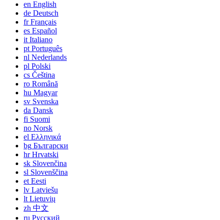
en
English
de
Deutsch
fr
Français
es
Español
it
Italiano
pt
Português
nl
Nederlands
pl
Polski
cs
Čeština
ro
Română
hu
Magyar
sv
Svenska
da
Dansk
fi
Suomi
no
Norsk
el
Ελληνικά
bg
Български
hr
Hrvatski
sk
Slovenčina
sl
Slovenščina
et
Eesti
lv
Latviešu
lt
Lietuvių
zh
中文
ru
Русский