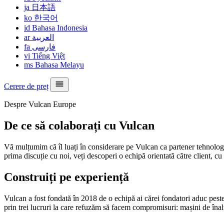
ja
日本語
ko
한국어
id
Bahasa Indonesia
ar
العربية
fa
فارسی
vi
Tiếng Việt
ms
Bahasa Melayu
Cerere de preț
Despre Vulcan Europe
De ce să colaborați cu Vulcan
Vă mulțumim că îl luați în considerare pe Vulcan ca partener tehnologic
prima discuție cu noi, veți descoperi o echipă orientată către client, 
Construiți pe experiență
Vulcan a fost fondată în 2018 de o echipă ai cărei fondatori aduc peste 
prin trei lucruri la care refuzăm să facem compromisuri: mașini de înaltă