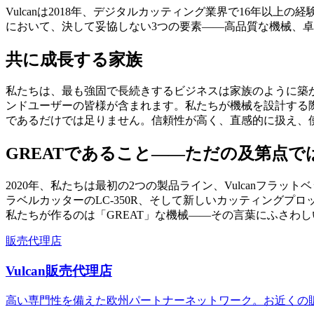
Vulcanは2018年、デジタルカッティング業界で16年以
において、決して妥協しない3つの要素——高品質な機械、
共に成長する家族
私たちは、最も強固で長続きするビジネスは家族のように築
ンドユーザーの皆様が含まれます。私たちが機械を設計する際
であるだけでは足りません。信頼性が高く、直感的に扱え、
GREATであること——ただの及第点で
2020年、私たちは最初の2つの製品ライン、Vulcanフ
ラベルカッターのLC-350R、そして新しいカッティング
私たちが作るのは「GREAT」な機械——その言葉にふさわし
販売代理店
Vulcan販売代理店
高い専門性を備えた欧州パートナーネットワーク。お近くの