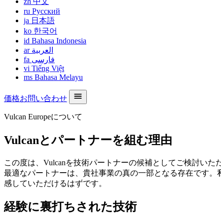
zh
中文
ru
Русский
ja
日本語
ko
한국어
id
Bahasa Indonesia
ar
العربية
fa
فارسی
vi
Tiếng Việt
ms
Bahasa Melayu
価格お問い合わせ
Vulcan Europeについて
Vulcanとパートナーを組む理由
この度は、Vulcanを技術パートナーの候補としてご検討
最適なパートナーは、貴社事業の真の一部となる存在です。
感していただけるはずです。
経験に裏打ちされた技術