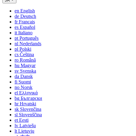
JA
en
English
de
Deutsch
fr
Français
es
Español
it
Italiano
pt
Português
nl
Nederlands
pl
Polski
cs
Čeština
ro
Română
hu
Magyar
sv
Svenska
da
Dansk
fi
Suomi
no
Norsk
el
Ελληνικά
bg
Български
hr
Hrvatski
sk
Slovenčina
sl
Slovenščina
et
Eesti
lv
Latviešu
lt
Lietuvių