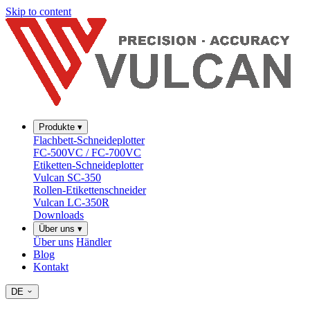
Skip to content
Produkte
▾
Flachbett-Schneideplotter
FC-500VC / FC-700VC
Etiketten-Schneideplotter
Vulcan SC-350
Rollen-Etikettenschneider
Vulcan LC-350R
Downloads
Über uns
▾
Über uns
Händler
Blog
Kontakt
DE