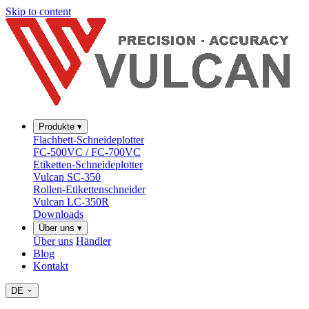
Skip to content
Produkte
▾
Flachbett-Schneideplotter
FC-500VC / FC-700VC
Etiketten-Schneideplotter
Vulcan SC-350
Rollen-Etikettenschneider
Vulcan LC-350R
Downloads
Über uns
▾
Über uns
Händler
Blog
Kontakt
DE