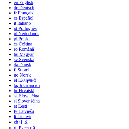
en
English
de
Deutsch
fr
Français
es
Español
it
Italiano
pt
Português
nl
Nederlands
pl
Polski
cs
Čeština
ro
Română
hu
Magyar
sv
Svenska
da
Dansk
fi
Suomi
no
Norsk
el
Ελληνικά
bg
Български
hr
Hrvatski
sk
Slovenčina
sl
Slovenščina
et
Eesti
lv
Latviešu
lt
Lietuvių
zh
中文
ru
Русский