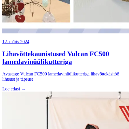
12. märts 2024
Lihavõttekaunistused Vulcan FC500
lamedavinüülikutteriga
Avastage Vulcan FC500 lamedavinüülikutteriga lihavõttekäsitöö
lihtsust ja täpsust
Loe edasi →