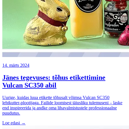
14. märts 2024
Jänes tegevuses: tõhus etikettimine
Vulcan SC350 abil
Uurige, kuidas luua etikette tõhusalt võimsa Vulcan SC350
lehtkutter-plootijaga. Failide loomisest täiusliku tulemuseni – laske
end inspireerida ja andke oma lihavalmistustele professionaalne
puudutus.
Loe edasi →