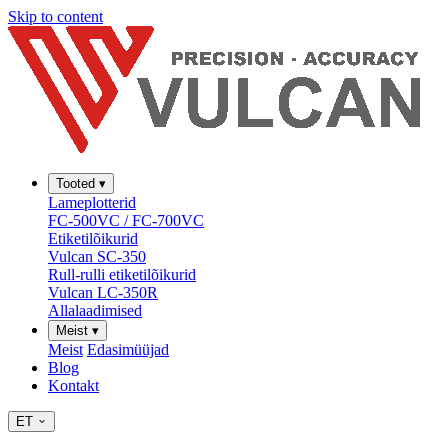
Skip to content
Tooted
▾
Lameplotterid
FC-500VC / FC-700VC
Etiketilõikurid
Vulcan SC-350
Rull-rulli etiketilõikurid
Vulcan LC-350R
Allalaadimised
Meist
▾
Meist
Edasimüüjad
Blog
Kontakt
ET