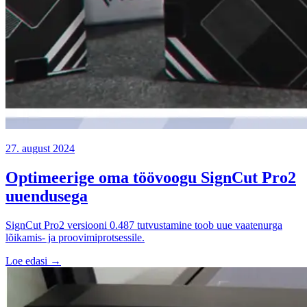
27. august 2024
Optimeerige oma töövoogu SignCut Pro2
uuendusega
SignCut Pro2 versiooni 0.487 tutvustamine toob uue vaatenurga
lõikamis- ja proovimiprotsessile.
Loe edasi →