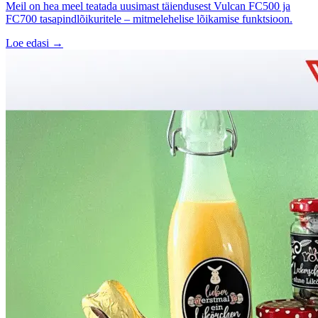
Meil on hea meel teatada uusimast täiendusest Vulcan FC500 ja
FC700 tasapindlõikuritele – mitmelehelise lõikamise funktsioon.
Loe edasi →