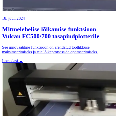
18. juuli 2024
Mitmelehelise lõikamise funktsioon
Vulcan FC500/700 tasapindplotterile
See innovaatiline funktsioon on arendatud tootlikkuse
maksimeerimiseks ja teie lõikeprotsesside optimeerimiseks.
Loe edasi →