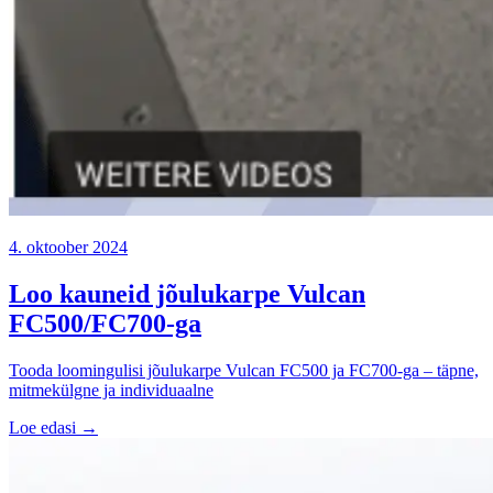
4. oktoober 2024
Loo kauneid jõulukarpe Vulcan
FC500/FC700-ga
Tooda loomingulisi jõulukarpe Vulcan FC500 ja FC700-ga – täpne,
mitmekülgne ja individuaalne
Loe edasi →