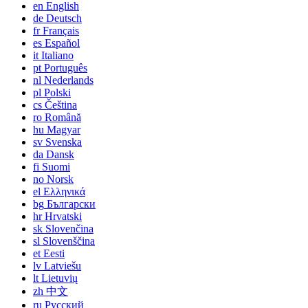
en
English
de
Deutsch
fr
Français
es
Español
it
Italiano
pt
Português
nl
Nederlands
pl
Polski
cs
Čeština
ro
Română
hu
Magyar
sv
Svenska
da
Dansk
fi
Suomi
no
Norsk
el
Ελληνικά
bg
Български
hr
Hrvatski
sk
Slovenčina
sl
Slovenščina
et
Eesti
lv
Latviešu
lt
Lietuvių
zh
中文
ru
Русский