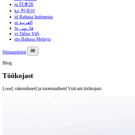
ja
日本語
ko
한국어
id
Bahasa Indonesia
ar
العربية
fa
فارسی
vi
Tiếng Việt
ms
Bahasa Melayu
Hinnapäring
Blog
Töökojast
Lood, rakendused ja tooteuudised Vulcani töökojast.