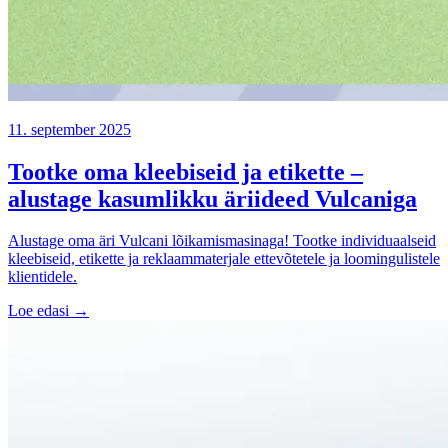
11. september 2025
Tootke oma kleebiseid ja etikette –
alustage kasumlikku äriideed Vulcaniga
Alustage oma äri Vulcani lõikamismasinaga! Tootke individuaalseid
kleebiseid, etikette ja reklaammaterjale ettevõtetele ja loomingulistele
klientidele.
Loe edasi →