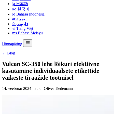
ja
日本語
ko
한국어
id
Bahasa Indonesia
ar
العربية
fa
فارسی
vi
Tiếng Việt
ms
Bahasa Melayu
Hinnapäring
← Blog
Vulcan SC-350 lehe lõikuri efektiivne
kasutamine individuaalsete etikettide
väikeste tiraažide tootmisel
14. veebruar 2024
·
autor Oliver Tiedemann