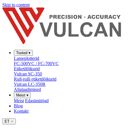
Skip to content
Tooted
▾
Lameplotterid
FC-500VC / FC-700VC
Etiketilõikurid
Vulcan SC-350
Rull-rulli etiketilõikurid
Vulcan LC-350R
Allalaadimised
Meist
▾
Meist
Edasimüüjad
Blog
Kontakt
ET