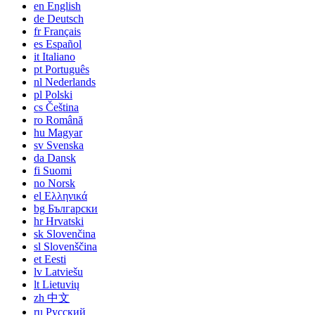
en
English
de
Deutsch
fr
Français
es
Español
it
Italiano
pt
Português
nl
Nederlands
pl
Polski
cs
Čeština
ro
Română
hu
Magyar
sv
Svenska
da
Dansk
fi
Suomi
no
Norsk
el
Ελληνικά
bg
Български
hr
Hrvatski
sk
Slovenčina
sl
Slovenščina
et
Eesti
lv
Latviešu
lt
Lietuvių
zh
中文
ru
Русский