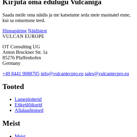
Kirjuta oma edulugu Vulcaniga
Saada meile oma näidis ja me katsetame seda meie masinatel enne,
kui sa ostuotsuse teed.
Hinnapäring
Näidistest
VULCAN
EUROPE
OT Consulting UG
Anton Bruckner Str. 1a
85276 Pfaffenhofen
Germany
+49 8441 9088705
info@vulcantecpro.eu
sales@vulcantecpro.eu
Tooted
Lameplotterid
Etiketilõikurid
Allalaadimised
Meist
Meist