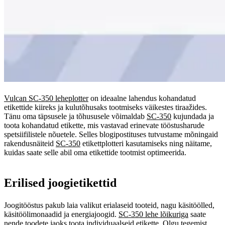
Vulcan SC-350 leheplotter
on ideaalne lahendus kohandatud
etikettide kiireks ja kulutõhusaks tootmiseks väikestes tiraažides.
Tänu oma täpsusele ja tõhususele võimaldab
SC-350
kujundada ja
toota kohandatud etikette, mis vastavad erinevate tööstusharude
spetsiifilistele nõuetele. Selles blogipostituses tutvustame mõningaid
rakendusnäiteid
SC-350
etikettplotteri kasutamiseks ning näitame,
kuidas saate selle abil oma etikettide tootmist optimeerida.
Erilised joogietikettid
Joogitööstus pakub laia valikut erialaseid tooteid, nagu käsitöölled,
käsitöölimonaadid ja energiajoogid.
SC-350 lehe lõikuriga
saate
nende toodete jaoks toota individuaalseid etikette. Olgu tegemist