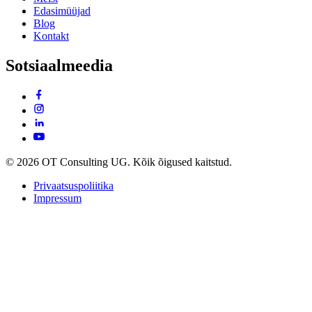
Edasimüüjad
Blog
Kontakt
Sotsiaalmeedia
© 2026 OT Consulting UG. Kõik õigused kaitstud.
Privaatsuspoliitika
Impressum