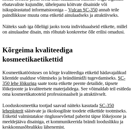
ebatavaliste kujundite, tähelepanu köitvate disainide või
isikupärastatud informatsiooniga –
Vulcan SC-350
annab teile
paindlikkuse muuta oma etiketid ainulaadseks ja atraktiivseks.
Näiteks saab iga õlleliigi jaoks toota individuaalseid etikette, millel
on ainulaadne disain, mis rõhutab konkreetse õlle erilisi omadusi.
Kõrgeima kvaliteediga
kosmeetikaetikettid
Kosmeetikatööstuses on kõrge kvaliteediga etiketid hädavajalikud
klientide usalduse võitmiseks ja brändiimidži tugevdamiseks.
SC-
350 lehe lõikuriga
saate toota etikette peente detailide, täpsete
lõikejoonte ja kvaliteetsete materjalidega. See võimaldab teil esitleda
oma kosmeetikatooteid professionaalselt ja atraktiivselt.
Looduskosmeetika tootjad saavad näiteks kasutada
SC-350
leheploterit
säästvate ja ökoloogiliste toodete etikettide tootmiseks.
Etiketid valmistatakse ringlussevõetud paberist täpse lõikejoone ja
meeldejääva disainiga, et kommunikeerida brändi looduslikku ja
keskkonnasõbralikku lähenemist.