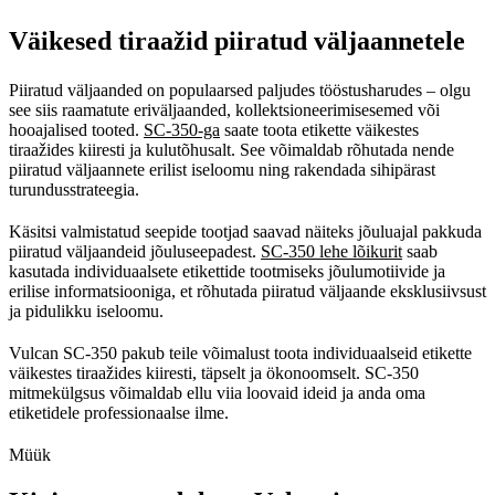
Väikesed tiraažid piiratud väljaannetele
Piiratud väljaanded on populaarsed paljudes tööstusharudes – olgu
see siis raamatute eriväljaanded, kollektsioneerimisesemed või
hooajalised tooted.
SC-350-ga
saate toota etikette väikestes
tiraažides kiiresti ja kulutõhusalt. See võimaldab rõhutada nende
piiratud väljaannete erilist iseloomu ning rakendada sihipärast
turundusstrateegia.
Käsitsi valmistatud seepide tootjad saavad näiteks jõuluajal pakkuda
piiratud väljaandeid jõuluseepadest.
SC-350 lehe lõikurit
saab
kasutada individuaalsete etikettide tootmiseks jõulumotiivide ja
erilise informatsiooniga, et rõhutada piiratud väljaande eksklusiivsust
ja pidulikku iseloomu.
Vulcan SC-350 pakub teile võimalust toota individuaalseid etikette
väikestes tiraažides kiiresti, täpselt ja ökonoomselt. SC-350
mitmekülgsus võimaldab ellu viia loovaid ideid ja anda oma
etiketidele professionaalse ilme.
Müük