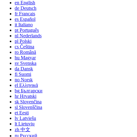
en
English
de
Deutsch
fr
Français
es
Español
it
Italiano
pt
Português
nl
Nederlands
pl
Polski
cs
Čeština
ro
Română
hu
Magyar
sv
Svenska
da
Dansk
fi
Suomi
no
Norsk
el
Ελληνικά
bg
Български
hr
Hrvatski
sk
Slovenčina
sl
Slovenščina
et
Eesti
lv
Latviešu
lt
Lietuvių
zh
中文
ru
Русский