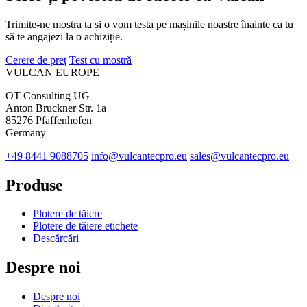
Trimite-ne mostra ta și o vom testa pe mașinile noastre înainte ca tu
să te angajezi la o achiziție.
Cerere de preț
Test cu mostră
VULCAN
EUROPE
OT Consulting UG
Anton Bruckner Str. 1a
85276 Pfaffenhofen
Germany
+49 8441 9088705
info@vulcantecpro.eu
sales@vulcantecpro.eu
Produse
Plotere de tăiere
Plotere de tăiere etichete
Descărcări
Despre noi
Despre noi