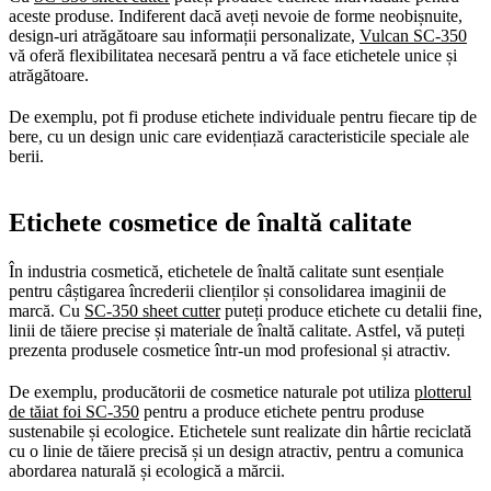
aceste produse. Indiferent dacă aveți nevoie de forme neobișnuite,
design-uri atrăgătoare sau informații personalizate,
Vulcan SC-350
vă oferă flexibilitatea necesară pentru a vă face etichetele unice și
atrăgătoare.
De exemplu, pot fi produse etichete individuale pentru fiecare tip de
bere, cu un design unic care evidențiază caracteristicile speciale ale
berii.
Etichete cosmetice de înaltă calitate
În industria cosmetică, etichetele de înaltă calitate sunt esențiale
pentru câștigarea încrederii clienților și consolidarea imaginii de
marcă. Cu
SC-350 sheet cutter
puteți produce etichete cu detalii fine,
linii de tăiere precise și materiale de înaltă calitate. Astfel, vă puteți
prezenta produsele cosmetice într-un mod profesional și atractiv.
De exemplu, producătorii de cosmetice naturale pot utiliza
plotterul
de tăiat foi SC-350
pentru a produce etichete pentru produse
sustenabile și ecologice. Etichetele sunt realizate din hârtie reciclată
cu o linie de tăiere precisă și un design atractiv, pentru a comunica
abordarea naturală și ecologică a mărcii.