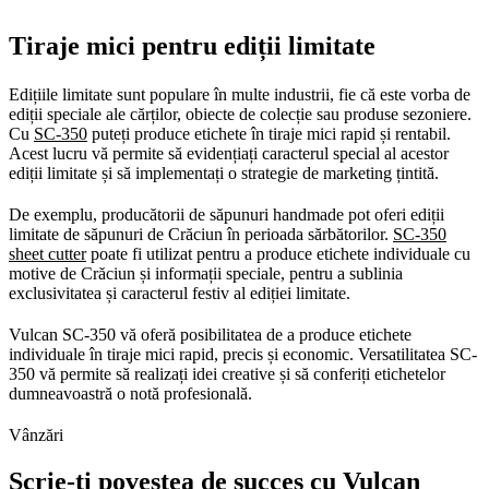
Tiraje mici pentru ediții limitate
Edițiile limitate sunt populare în multe industrii, fie că este vorba de
ediții speciale ale cărților, obiecte de colecție sau produse sezoniere.
Cu
SC-350
puteți produce etichete în tiraje mici rapid și rentabil.
Acest lucru vă permite să evidențiați caracterul special al acestor
ediții limitate și să implementați o strategie de marketing țintită.
De exemplu, producătorii de săpunuri handmade pot oferi ediții
limitate de săpunuri de Crăciun în perioada sărbătorilor.
SC-350
sheet cutter
poate fi utilizat pentru a produce etichete individuale cu
motive de Crăciun și informații speciale, pentru a sublinia
exclusivitatea și caracterul festiv al ediției limitate.
Vulcan SC-350 vă oferă posibilitatea de a produce etichete
individuale în tiraje mici rapid, precis și economic. Versatilitatea SC-
350 vă permite să realizați idei creative și să conferiți etichetelor
dumneavoastră o notă profesională.
Vânzări
Scrie-ți povestea de succes cu Vulcan