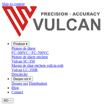
Skip to content
Produse
▾
Plotere de tăiere
FC-500VC / FC-700VC
Plotere de tăiere etichete
Vulcan SC-350
Mașini de tăiat etichete rolă-la-rolă
Vulcan LC-350R
Descărcări
Despre noi
▾
Despre noi
Distribuitori
Blog
Contact
RO