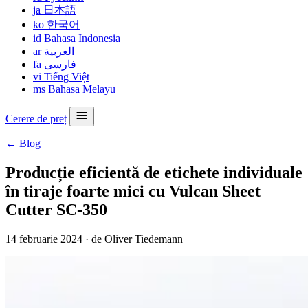
ja
日本語
ko
한국어
id
Bahasa Indonesia
ar
العربية
fa
فارسی
vi
Tiếng Việt
ms
Bahasa Melayu
Cerere de preț
← Blog
Producție eficientă de etichete individuale
în tiraje foarte mici cu Vulcan Sheet
Cutter SC-350
14 februarie 2024
·
de Oliver Tiedemann