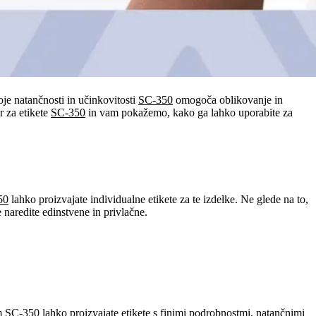
oje natančnosti in učinkovitosti
SC-350
omogoča oblikovanje in
r za etikete
SC-350
in vam pokažemo, kako ga lahko uporabite za
50
lahko proizvajate individualne etikete za te izdelke. Ne glede na to,
e naredite edinstvene in privlačne.
om SC-350
lahko proizvajate etikete s finimi podrobnostmi, natančnimi