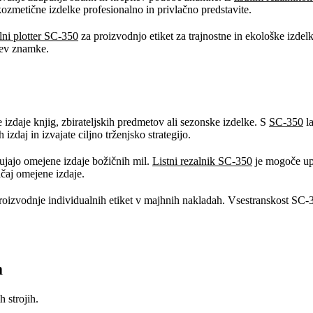
kozmetične izdelke profesionalno in privlačno predstavite.
alni plotter SC-350
za proizvodnjo etiket za trajnostne in ekološke izdelke
tev znamke.
 izdaje knjig, zbirateljskih predmetov ali sezonske izdelke. S
SC-350
la
daj in izvajate ciljno trženjsko strategijo.
ujajo omejene izdaje božičnih mil.
Listni rezalnik SC-350
je mogoče upo
čaj omejene izdaje.
izvodnje individualnih etiket v majhnih nakladah. Vsestranskost SC-3
m
 strojih.