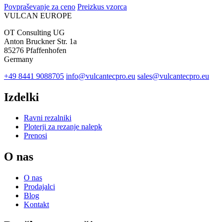
Povpraševanje za ceno
Preizkus vzorca
VULCAN
EUROPE
OT Consulting UG
Anton Bruckner Str. 1a
85276 Pfaffenhofen
Germany
+49 8441 9088705
info@vulcantecpro.eu
sales@vulcantecpro.eu
Izdelki
Ravni rezalniki
Ploterji za rezanje nalepk
Prenosi
O nas
O nas
Prodajalci
Blog
Kontakt