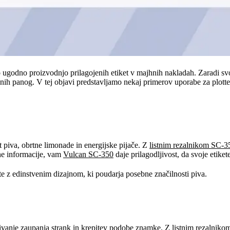
no ugodno proizvodnjo prilagojenih etiket v majhnih nakladah. Zaradi sv
čnih panog. V tej objavi predstavljamo nekaj primerov uporabe za plotte
ft piva, obrtne limonade in energijske pijače. Z
listnim rezalnikom SC-3
ane informacije, vam
Vulcan SC-350
daje prilagodljivost, da svoje etiket
te z edinstvenim dizajnom, ki poudarja posebne značilnosti piva.
bivanje zaupanja strank in krepitev podobe znamke. Z
listnim rezalnik