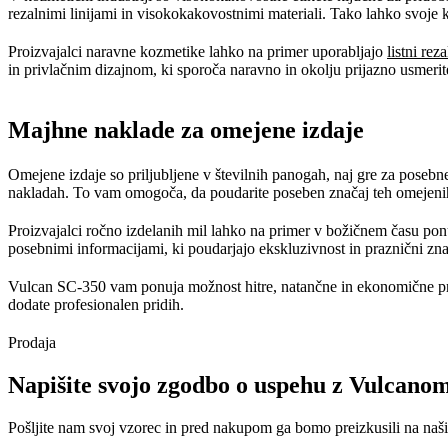
rezalnimi linijami in visokokakovostnimi materiali. Tako lahko svoje 
Proizvajalci naravne kozmetike lahko na primer uporabljajo
listni rez
in privlačnim dizajnom, ki sporoča naravno in okolju prijazno usmeri
Majhne naklade za omejene izdaje
Omejene izdaje so priljubljene v številnih panogah, naj gre za posebne
nakladah. To vam omogoča, da poudarite poseben značaj teh omejenih iz
Proizvajalci ročno izdelanih mil lahko na primer v božičnem času pon
posebnimi informacijami, ki poudarjajo ekskluzivnost in praznični zna
Vulcan SC-350 vam ponuja možnost hitre, natančne in ekonomične pro
dodate profesionalen pridih.
Prodaja
Napišite svojo zgodbo o uspehu z Vulcano
Pošljite nam svoj vzorec in pred nakupom ga bomo preizkusili na naših