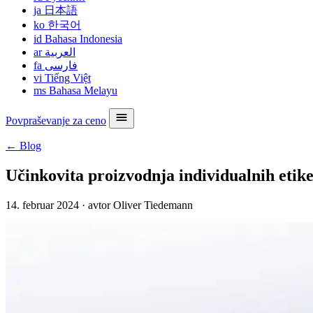
ja
日本語
ko
한국어
id
Bahasa Indonesia
ar
العربية
fa
فارسی
vi
Tiếng Việt
ms
Bahasa Melayu
Povpraševanje za ceno
← Blog
Učinkovita proizvodnja individualnih etik
14. februar 2024
·
avtor Oliver Tiedemann