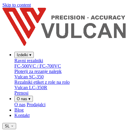
Skip to content
Izdelki
▾
Ravni rezalniki
FC-500VC / FC-700VC
Ploterji za rezanje nalepk
Vulcan SC-350
Rezalniki etiket z role na rolo
Vulcan LC-350R
Prenosi
O nas
▾
O nas
Prodajalci
Blog
Kontakt
SL