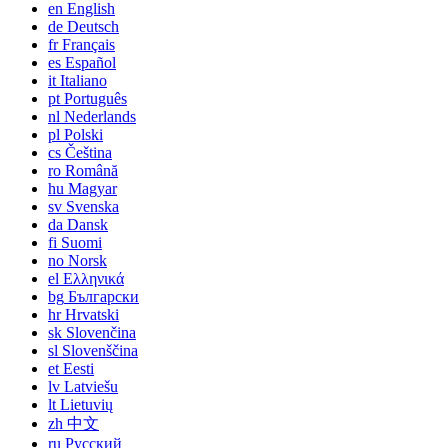
en
English
de
Deutsch
fr
Français
es
Español
it
Italiano
pt
Português
nl
Nederlands
pl
Polski
cs
Čeština
ro
Română
hu
Magyar
sv
Svenska
da
Dansk
fi
Suomi
no
Norsk
el
Ελληνικά
bg
Български
hr
Hrvatski
sk
Slovenčina
sl
Slovenščina
et
Eesti
lv
Latviešu
lt
Lietuvių
zh
中文
ru
Русский