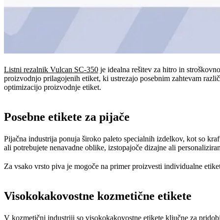
Listni rezalnik Vulcan SC-350
je idealna rešitev za hitro in stroškov
proizvodnjo prilagojenih etiket, ki ustrezajo posebnim zahtevam razli
optimizacijo proizvodnje etiket.
Posebne etikete za pijače
Pijačna industrija ponuja široko paleto specialnih izdelkov, kot so kra
ali potrebujete nenavadne oblike, izstopajoče dizajne ali personalizir
Za vsako vrsto piva je mogoče na primer proizvesti individualne etike
Visokokakovostne kozmetične etikete
V kozmetični industriji so visokokakovostne etikete ključne za prido