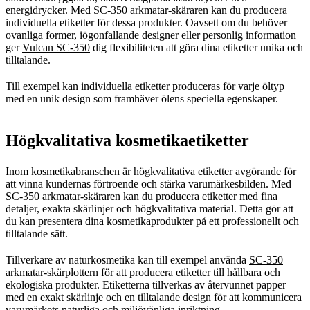
energidrycker. Med
SC-350 arkmatar-skäraren
kan du producera
individuella etiketter för dessa produkter. Oavsett om du behöver
ovanliga former, iögonfallande designer eller personlig information
ger
Vulcan SC-350
dig flexibiliteten att göra dina etiketter unika och
tilltalande.
Till exempel kan individuella etiketter produceras för varje öltyp
med en unik design som framhäver ölens speciella egenskaper.
Högkvalitativa kosmetikaetiketter
Inom kosmetikabranschen är högkvalitativa etiketter avgörande för
att vinna kundernas förtroende och stärka varumärkesbilden. Med
SC-350 arkmatar-skäraren
kan du producera etiketter med fina
detaljer, exakta skärlinjer och högkvalitativa material. Detta gör att
du kan presentera dina kosmetikaprodukter på ett professionellt och
tilltalande sätt.
Tillverkare av naturkosmetika kan till exempel använda
SC-350
arkmatar-skärplottern
för att producera etiketter till hållbara och
ekologiska produkter. Etiketterna tillverkas av återvunnet papper
med en exakt skärlinje och en tilltalande design för att kommunicera
varumärkets naturliga och miljövänliga inriktning.