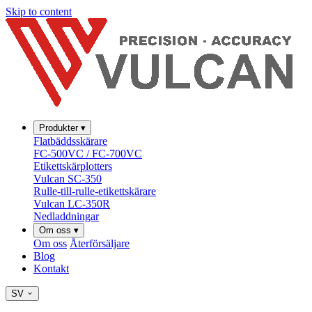
Skip to content
Produkter
▾
Flatbäddsskärare
FC-500VC / FC-700VC
Etikettskärplotters
Vulcan SC-350
Rulle-till-rulle-etikettskärare
Vulcan LC-350R
Nedladdningar
Om oss
▾
Om oss
Återförsäljare
Blog
Kontakt
SV