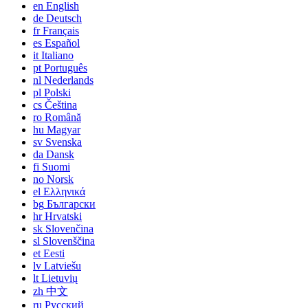
en
English
de
Deutsch
fr
Français
es
Español
it
Italiano
pt
Português
nl
Nederlands
pl
Polski
cs
Čeština
ro
Română
hu
Magyar
sv
Svenska
da
Dansk
fi
Suomi
no
Norsk
el
Ελληνικά
bg
Български
hr
Hrvatski
sk
Slovenčina
sl
Slovenščina
et
Eesti
lv
Latviešu
lt
Lietuvių
zh
中文
ru
Русский