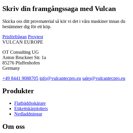
Skriv din framgångssaga med Vulcan
Skicka oss ditt provmaterial så kör vi det i våra maskiner innan du
bestämmer dig för ett köp.
Prisförfrågan
Provtest
VULCAN
EUROPE
OT Consulting UG
Anton Bruckner Str. 1a
85276 Pfaffenhofen
Germany
+49 8441 9088705
info@vulcantecpro.eu
sales@vulcantecpro.eu
Produkter
Flatbäddsskärare
Etikettskärplotters
Nedladdningar
Om oss