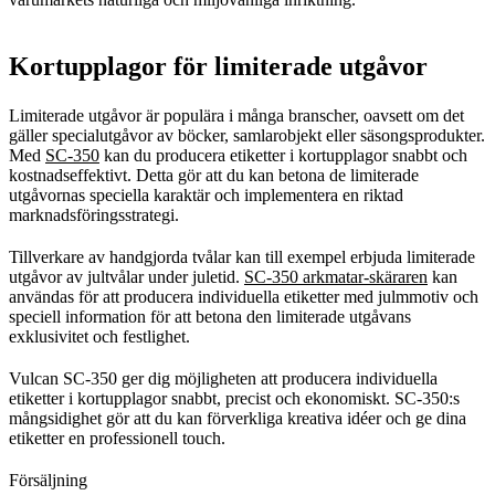
Kortupplagor för limiterade utgåvor
Limiterade utgåvor är populära i många branscher, oavsett om det
gäller specialutgåvor av böcker, samlarobjekt eller säsongsprodukter.
Med
SC-350
kan du producera etiketter i kortupplagor snabbt och
kostnadseffektivt. Detta gör att du kan betona de limiterade
utgåvornas speciella karaktär och implementera en riktad
marknadsföringsstrategi.
Tillverkare av handgjorda tvålar kan till exempel erbjuda limiterade
utgåvor av jultvålar under juletid.
SC-350 arkmatar-skäraren
kan
användas för att producera individuella etiketter med julmmotiv och
speciell information för att betona den limiterade utgåvans
exklusivitet och festlighet.
Vulcan SC-350 ger dig möjligheten att producera individuella
etiketter i kortupplagor snabbt, precist och ekonomiskt. SC-350:s
mångsidighet gör att du kan förverkliga kreativa idéer och ge dina
etiketter en professionell touch.
Försäljning