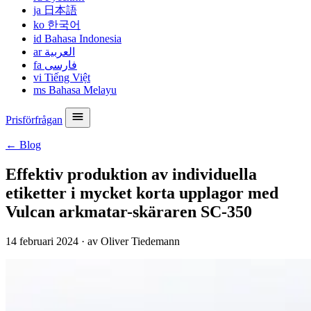
ja
日本語
ko
한국어
id
Bahasa Indonesia
ar
العربية
fa
فارسی
vi
Tiếng Việt
ms
Bahasa Melayu
Prisförfrågan
← Blog
Effektiv produktion av individuella
etiketter i mycket korta upplagor med
Vulcan arkmatar-skäraren SC-350
14 februari 2024
·
av Oliver Tiedemann