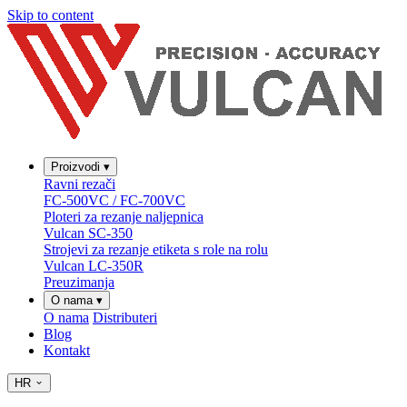
Skip to content
Proizvodi
▾
Ravni rezači
FC-500VC / FC-700VC
Ploteri za rezanje naljepnica
Vulcan SC-350
Strojevi za rezanje etiketa s role na rolu
Vulcan LC-350R
Preuzimanja
O nama
▾
O nama
Distributeri
Blog
Kontakt
HR