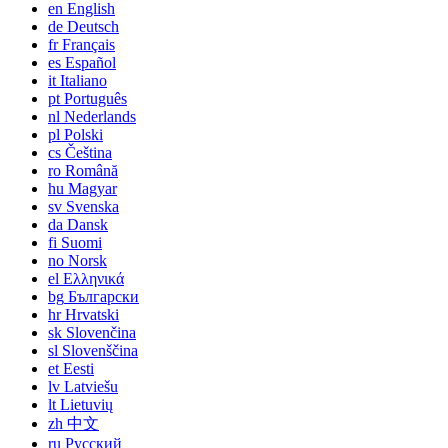
en
English
de
Deutsch
fr
Français
es
Español
it
Italiano
pt
Português
nl
Nederlands
pl
Polski
cs
Čeština
ro
Română
hu
Magyar
sv
Svenska
da
Dansk
fi
Suomi
no
Norsk
el
Ελληνικά
bg
Български
hr
Hrvatski
sk
Slovenčina
sl
Slovenščina
et
Eesti
lv
Latviešu
lt
Lietuvių
zh
中文
ru
Русский