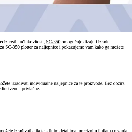
eciznosti i učinkovitosti,
SC-350
omogućuje dizajn i izradu
 za
SC-350
plotter za naljepnice i pokazujemo vam kako ga možete
žete izrađivati individualne naljepnice za te proizvode. Bez obzira
dinstvene i privlačne.
možete izrađivati etikete s finim detaljima, preciznim linijama rezanja i