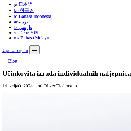
ja
日本語
ko
한국어
id
Bahasa Indonesia
ar
العربية
fa
فارسی
vi
Tiếng Việt
ms
Bahasa Melayu
Upit za cijenu
← Blog
Učinkovita izrada individualnih naljepnic
14. veljače 2024.
·
od Oliver Tiedemann