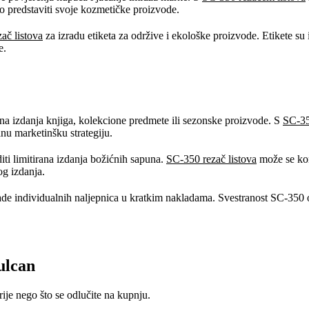
o predstaviti svoje kozmetičke proizvode.
ač listova
za izradu etiketa za održive i ekološke proizvode. Etikete su 
e.
na izdanja knjiga, kolekcione predmete ili sezonske proizvode. S
SC-3
janu marketinšku strategiju.
ti limitirana izdanja božićnih sapuna.
SC-350 rezač listova
može se kor
og izdanja.
e individualnih naljepnica u kratkim nakladama. Svestranost SC-350 om
ulcan
ije nego što se odlučite na kupnju.