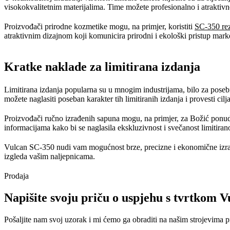
visokokvalitetnim materijalima. Time možete profesionalno i atraktivn
Proizvođači prirodne kozmetike mogu, na primjer, koristiti
SC-350 rez
atraktivnim dizajnom koji komunicira prirodni i ekološki pristup mark
Kratke naklade za limitirana izdanja
Limitirana izdanja popularna su u mnogim industrijama, bilo za poseb
možete naglasiti poseban karakter tih limitiranih izdanja i provesti cil
Proizvođači ručno izrađenih sapuna mogu, na primjer, za Božić ponudi
informacijama kako bi se naglasila ekskluzivnost i svečanost limitiran
Vulcan SC-350 nudi vam mogućnost brze, precizne i ekonomične izrad
izgleda vašim naljepnicama.
Prodaja
Napišite svoju priču o uspjehu s tvrtkom V
Pošaljite nam svoj uzorak i mi ćemo ga obraditi na našim strojevima pr