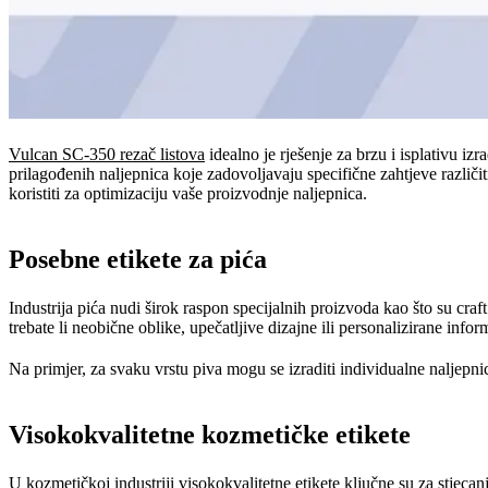
Vulcan SC-350 rezač listova
idealno je rješenje za brzu i isplativu iz
prilagođenih naljepnica koje zadovoljavaju specifične zahtjeve različ
koristiti za optimizaciju vaše proizvodnje naljepnica.
Posebne etikete za pića
Industrija pića nudi širok raspon specijalnih proizvoda kao što su craf
trebate li neobične oblike, upečatljive dizajne ili personalizirane infor
Na primjer, za svaku vrstu piva mogu se izraditi individualne naljepni
Visokokvalitetne kozmetičke etikete
U kozmetičkoj industriji visokokvalitetne etikete ključne su za stjeca