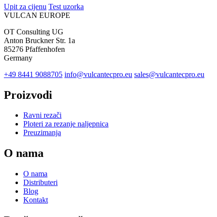
Upit za cijenu
Test uzorka
VULCAN
EUROPE
OT Consulting UG
Anton Bruckner Str. 1a
85276 Pfaffenhofen
Germany
+49 8441 9088705
info@vulcantecpro.eu
sales@vulcantecpro.eu
Proizvodi
Ravni rezači
Ploteri za rezanje naljepnica
Preuzimanja
O nama
O nama
Distributeri
Blog
Kontakt