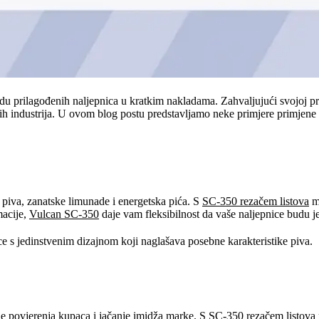
radu prilagođenih naljepnica u kratkim nakladama. Zahvaljujući svojoj pr
itih industrija. U ovom blog postu predstavljamo neke primjere primjene
t piva, zanatske limunade i energetska pića. S
SC-350 rezačem listova
mo
macije,
Vulcan SC-350
daje vam fleksibilnost da vaše naljepnice budu je
ce s jedinstvenim dizajnom koji naglašava posebne karakteristike piva.
nje povjerenja kupaca i jačanje imidža marke. S
SC-350 rezačem listova